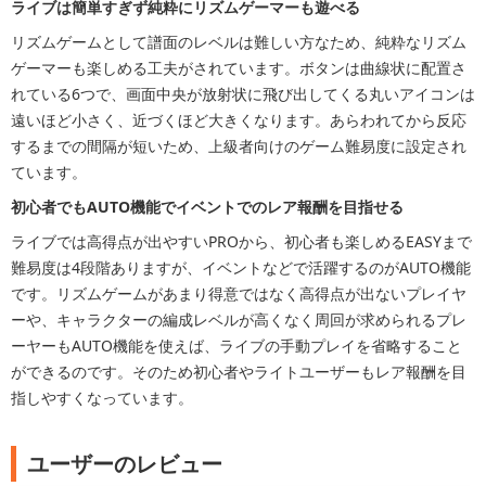
ライブは簡単すぎず純粋にリズムゲーマーも遊べる
リズムゲームとして譜面のレベルは難しい方なため、純粋なリズム
ゲーマーも楽しめる工夫がされています。ボタンは曲線状に配置さ
れている6つで、画面中央が放射状に飛び出してくる丸いアイコンは
遠いほど小さく、近づくほど大きくなります。あらわれてから反応
するまでの間隔が短いため、上級者向けのゲーム難易度に設定され
ています。
初心者でもAUTO機能でイベントでのレア報酬を目指せる
ライブでは高得点が出やすいPROから、初心者も楽しめるEASYまで
難易度は4段階ありますが、イベントなどで活躍するのがAUTO機能
です。リズムゲームがあまり得意ではなく高得点が出ないプレイヤ
ーや、キャラクターの編成レベルが高くなく周回が求められるプレ
ーヤーもAUTO機能を使えば、ライブの手動プレイを省略すること
ができるのです。そのため初心者やライトユーザーもレア報酬を目
指しやすくなっています。
ユーザーのレビュー