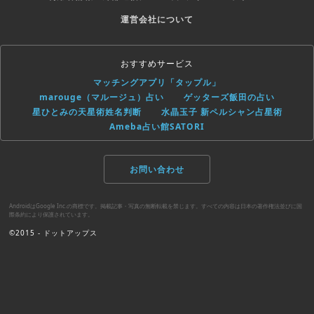
運営会社について
おすすめサービス
マッチングアプリ「タップル」
marouge（マルージュ）占い
ゲッターズ飯田の占い
星ひとみの天星術姓名判断
水晶玉子 新ペルシャン占星術
Ameba占い館SATORI
お問い合わせ
AndroidはGoogle Inc.の商標です。掲載記事・写真の無断転載を禁じます。すべての内容は日本の著作権法並びに国
際条約により保護されています。
©2015 - ドットアップス