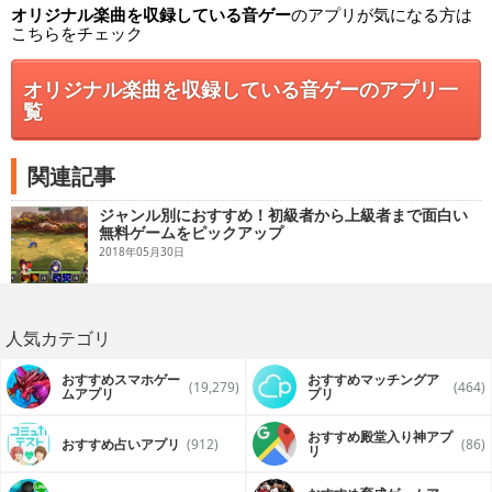
オリジナル楽曲を収録している音ゲー
のアプリが気になる方は
こちらをチェック
オリジナル楽曲を収録している音ゲーのアプリ一
覧
関連記事
ジャンル別におすすめ！初級者から上級者まで面白い
無料ゲームをピックアップ
2018年05月30日
人気カテゴリ
おすすめスマホゲー
おすすめマッチングア
(19,279)
(464)
ムアプリ
プリ
おすすめ殿堂入り神アプ
おすすめ占いアプリ
(912)
(86)
リ