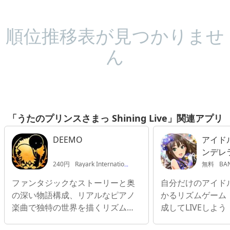
順位推移表が見つかりませ
ん
「うたのプリンスさまっ Shining Live」関連アプリ
DEEMO
アイド
ンデレ
ターラ
240円
Rayark International Limited
無料
BANDAI
ファンタジックなストーリーと奥
自分だけのアイド
の深い物語構成、リアルなピアノ
かるリズムゲーム
楽曲で独特の世界を描くリズムゲ
成してLIVEしよう
ーム