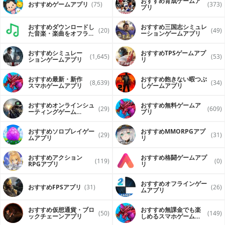
おすすめ育成ゲームア
おすすめゲームアプリ
(75)
(373)
プリ
おすすめダウンロードし
おすすめ三国志シミュレ
(20)
(49)
た音楽・楽曲をオフライ
ーションゲームアプリ
ンで再生するアプリ
おすすめシミュレー
おすすめTPSゲームアプ
(1,645)
(53)
ションゲームアプリ
リ
おすすめ最新・新作
おすすめ飽きない暇つぶ
(8,639)
(34)
スマホゲームアプリ
しゲームアプリ
おすすめオンラインシュ
おすすめ無料ゲームア
(29)
(609)
ーティングゲーム
プリ
（FPS・TPS）アプリ
おすすめソロプレイゲー
おすすめ MMORPGアプ
(29)
(31)
ムアプリ
リ
おすすめアクション
おすすめ格闘ゲームアプ
(119)
(0)
RPGアプリ
リ
おすすめオフラインゲー
おすすめFPSアプリ
(31)
(26)
ムアプリ
おすすめ仮想通貨・ブロ
おすすめ無課金でも楽
(50)
(149)
ックチェーンアプリ
しめるスマホゲームア
プリ