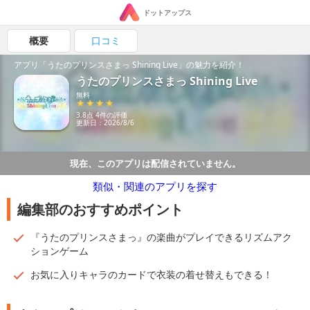
ドットアップス
概要
口コミ
アプリ「うたのプリンスさまっ Shining Live」の魅力を紹介！
うたのプリンスさまっ Shining Live
無料
3.8点 4件の評価
更新日：2026/8/6
現在、このアプリは配信されていません。
類似・関連のアプリを探す
編集部のおすすめポイント
『うたのプリンスさまっ』の楽曲がプレイできるリズムアク
ションゲーム
お気に入りキャラのカードで衣装の着せ替えもできる！