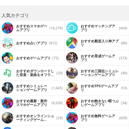
人気カテゴリ
おすすめスマホゲー
おすすめマッチングア
(19,279)
(464)
ムアプリ
プリ
おすすめ殿堂入り神アプ
おすすめ占いアプリ
(912)
(86)
リ
おすすめ育成ゲームア
おすすめゲームアプリ
(75)
(373)
プリ
おすすめダウンロードし
おすすめ三国志シミュレ
(20)
(49)
た音楽・楽曲をオフライ
ーションゲームアプリ
ンで再生するアプリ
おすすめシミュレー
おすすめTPSゲームアプ
(1,645)
(53)
ションゲームアプリ
リ
おすすめ最新・新作
おすすめ飽きない暇つぶ
(8,639)
(34)
スマホゲームアプリ
しゲームアプリ
おすすめオンラインシュ
おすすめ無料ゲームア
(29)
(609)
ーティングゲーム
プリ
（FPS・TPS）アプリ