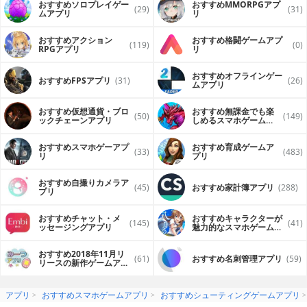
おすすめソロプレイゲー
おすすめ MMORPGアプ
(29)
(31)
ムアプリ
リ
おすすめアクション
おすすめ格闘ゲームアプ
(119)
(0)
RPGアプリ
リ
おすすめオフラインゲー
おすすめFPSアプリ
(31)
(26)
ムアプリ
おすすめ仮想通貨・ブロ
おすすめ無課金でも楽
(50)
(149)
ックチェーンアプリ
しめるスマホゲームア
プリ
おすすめスマホゲーアプ
おすすめ育成ゲームア
(33)
(483)
リ
プリ
おすすめ自撮りカメラア
(45)
おすすめ家計簿アプリ
(288)
プリ
おすすめチャット・メ
おすすめキャラクターが
(145)
(41)
ッセージングアプリ
魅力的なスマホゲームア
プリ
おすすめ2018年11月リ
(61)
おすすめ名刺管理アプリ
(59)
リースの新作ゲームアプ
リ
アプリ
おすすめスマホゲームアプリ
おすすめシューティングゲームアプリ