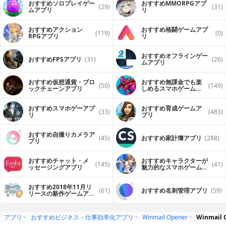
おすすめソロプレイゲー
おすすめ MMORPGアプ
(29)
(31)
ムアプリ
リ
おすすめアクション
おすすめ格闘ゲームアプ
(119)
(0)
RPGアプリ
リ
おすすめオフラインゲー
おすすめFPSアプリ
(31)
(26)
ムアプリ
おすすめ仮想通貨・ブロ
おすすめ無課金でも楽
(50)
(149)
ックチェーンアプリ
しめるスマホゲームア
プリ
おすすめスマホゲーアプ
おすすめ育成ゲームア
(33)
(483)
リ
プリ
おすすめ自撮りカメラア
(45)
おすすめ家計簿アプリ
(288)
プリ
おすすめチャット・メ
おすすめキャラクターが
(145)
(41)
ッセージングアプリ
魅力的なスマホゲームア
プリ
おすすめ2018年11月リ
(61)
おすすめ名刺管理アプリ
(59)
リースの新作ゲームアプ
リ
アプリ
おすすめビジネス・仕事効率化アプリ
Winmail Opener
Winmai