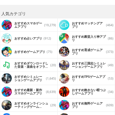
人気カテゴリ
おすすめスマホゲー
おすすめマッチングア
(19,279)
(464)
ムアプリ
プリ
おすすめ殿堂入り神アプ
おすすめ占いアプリ
(912)
(86)
リ
おすすめ育成ゲームア
おすすめゲームアプリ
(75)
(373)
プリ
おすすめダウンロードし
おすすめ三国志シミュレ
(20)
(49)
た音楽・楽曲をオフライ
ーションゲームアプリ
ンで再生するアプリ
おすすめシミュレー
おすすめTPSゲームアプ
(1,645)
(53)
ションゲームアプリ
リ
おすすめ最新・新作
おすすめ飽きない暇つぶ
(8,639)
(34)
スマホゲームアプリ
しゲームアプリ
おすすめオンラインシュ
おすすめ無料ゲームア
(29)
(609)
ーティングゲーム
プリ
（FPS・TPS）アプリ