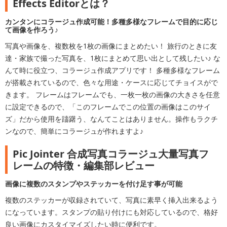
Effects Editorとは？
カンタンにコラージュ作成可能！多種多様なフレームで目的に応じ
て画像を作ろう♪
写真や画像を、複数枚を1枚の画像にまとめたい！ 旅行のときに友
達・家族で撮った写真を、1枚にまとめて思い出として残したい♪ な
んて時に役立つ、コラージュ作成アプリです！ 多種多様なフレーム
が搭載されているので、色々な用途・ケースに応じてチョイスがで
きます。 フレームはフレームでも、一枚一枚の画像の大きさを任意
に設定できるので、「このフレームでこの位置の画像はこのサイ
ズ」だから使用を躊躇う、なんてことはありません。操作もラクチ
ンなので、簡単にコラージュが作れますよ♪
Pic Jointer 合成写真コラージュ大量写真フ
レームの特徴・編集部レビュー
画像に複数のスタンプやステッカーを付け足す事が可能
複数のステッカーが収録されていて、写真に素早く挿入出来るよう
になっています。スタンプの貼り付けにも対応しているので、格好
良い画像にカスタイマイズしたい時に便利です。