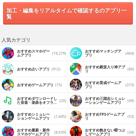
加工・編集をリアルタイムで確認するのアプリ一
覧
人気カテゴリ
おすすめスマホゲー
おすすめマッチングア
(19,279)
(464)
ムアプリ
プリ
おすすめ殿堂入り神アプ
おすすめ占いアプリ
(912)
(86)
リ
おすすめ育成ゲームア
おすすめゲームアプリ
(75)
(373)
プリ
おすすめダウンロードし
おすすめ三国志シミュレ
(20)
(49)
た音楽・楽曲をオフライ
ーションゲームアプリ
ンで再生するアプリ
おすすめシミュレー
おすすめTPSゲームアプ
(1,645)
(53)
ションゲームアプリ
リ
おすすめ最新・新作
おすすめ飽きない暇つぶ
(8,639)
(34)
スマホゲームアプリ
しゲームアプリ