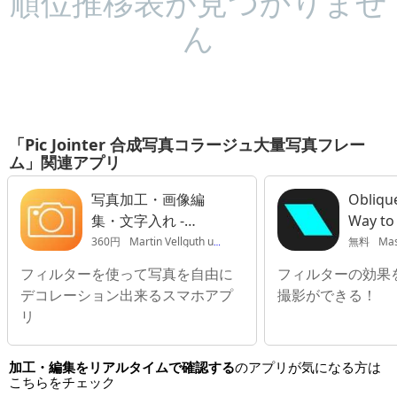
順位推移表が見つかりませ
ん
「Pic Jointer 合成写真コラージュ大量写真フレー
ム」関連アプリ
写真加工・画像編
Obliqu
集・文字入れ -
Way to
Snapshot Cam
360円
Martin Vellguth und Jacqueline Vellguth
無料
Ma
フィルターを使って写真を自由に
フィルターの効果
デコレーション出来るスマホアプ
撮影ができる！
リ
加工・編集をリアルタイムで確認する
のアプリが気になる方は
こちらをチェック