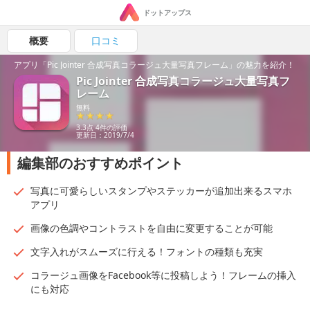
ドットアップス
概要
口コミ
アプリ「Pic Jointer 合成写真コラージュ大量写真フレーム」の魅力を紹介！
Pic Jointer 合成写真コラージュ大量写真フ
レーム
無料
3.3点 4件の評価
更新日：2019/7/4
編集部のおすすめポイント
写真に可愛らしいスタンプやステッカーが追加出来るスマホ
アプリ
画像の色調やコントラストを自由に変更することが可能
文字入れがスムーズに行える！フォントの種類も充実
コラージュ画像をFacebook等に投稿しよう！フレームの挿入
にも対応