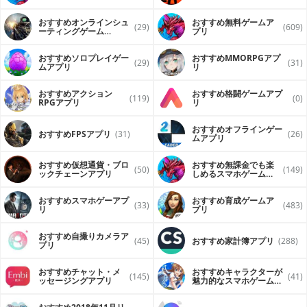
おすすめオンラインシュ
おすすめ無料ゲームア
(29)
(609)
ーティングゲーム
プリ
（FPS・TPS）アプリ
おすすめソロプレイゲー
おすすめ MMORPGアプ
(29)
(31)
ムアプリ
リ
おすすめアクション
おすすめ格闘ゲームアプ
(119)
(0)
RPGアプリ
リ
おすすめオフラインゲー
おすすめFPSアプリ
(31)
(26)
ムアプリ
おすすめ仮想通貨・ブロ
おすすめ無課金でも楽
(50)
(149)
ックチェーンアプリ
しめるスマホゲームア
プリ
おすすめスマホゲーアプ
おすすめ育成ゲームア
(33)
(483)
リ
プリ
おすすめ自撮りカメラア
(45)
おすすめ家計簿アプリ
(288)
プリ
おすすめチャット・メ
おすすめキャラクターが
(145)
(41)
ッセージングアプリ
魅力的なスマホゲームア
プリ