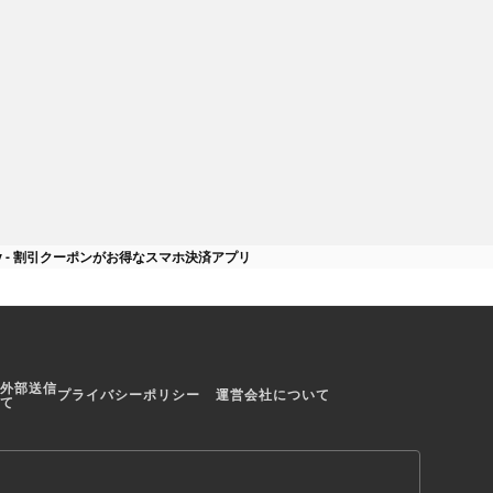
ァイナンスEdyカ
お金の管理がカンタンになるファ
イナンス分野・電マネ管理 | 電子
マネーのアプリ
Pay - 割引クーポンがお得なスマホ決済アプリ
外部送信
プライバシーポリシー
運営会社について
て