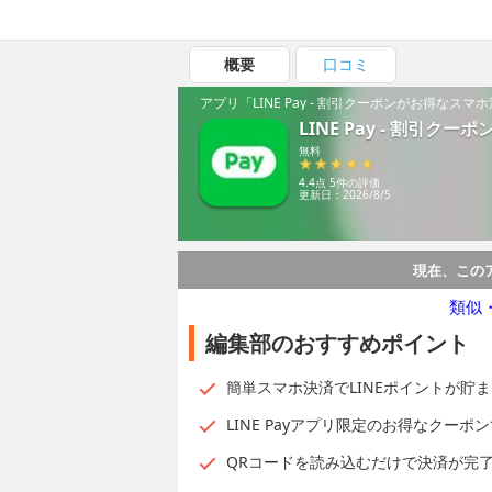
概要
口コミ
アプリ「LINE Pay - 割引クーポンがお得なス
LINE Pay - 割引
無料
4.4点 5件の評価
更新日：2026/8/5
現在、この
類似
編集部のおすすめポイント
簡単スマホ決済でLINEポイントが貯
LINE Payアプリ限定のお得なクー
QRコードを読み込むだけで決済が完