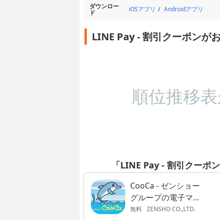
ダウンロー
iOSアプリ
Androidアプリ
ド
LINE Pay - 割引クー
順位推移表
「LINE Pay - 割引
CooCa - ゼンショー
グループの電子マネ
ー
無料
ZENSHO CO.,LTD.