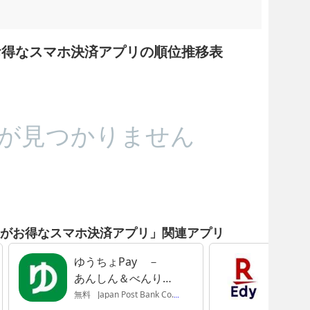
ポンがお得なスマホ決済アプリの順位推移表
が見つかりません
クーポンがお得なスマホ決済アプリ」関連アプリ
ゆうちょPay －
Edyカ
あんしん＆べんりな
アプリ
ゆうちょのスマホ決
無料
Japan Post Bank Co.,Ltd
無料
Rak