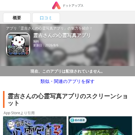
ドットアップス
概要
口コミ
アプリ「霊吉さんの心霊写真アプリ」の魅力を紹介！
霊吉さんの心霊写真アプリ
無料
更新日：2026/8/6
現在、このアプリは配信されていません。
類似・関連のアプリを探す
霊吉さんの心霊写真アプリのスクリーンショ
ット
App Storeより引用