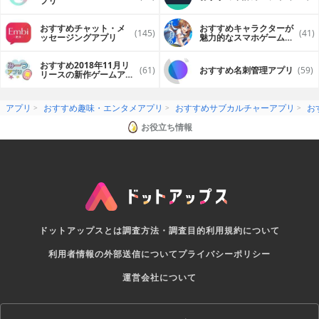
プリ
おすすめチャット・メ
おすすめキャラクターが
(145)
(41)
ッセージングアプリ
魅力的なスマホゲームア
プリ
おすすめ2018年11月リ
(61)
おすすめ名刺管理アプリ
(59)
リースの新作ゲームアプ
リ
アプリ
おすすめ趣味・エンタメアプリ
おすすめサブカルチャーアプリ
お
お役立ち情報
ドットアップスとは
調査方法・調査目的
利用規約について
利用者情報の外部送信について
プライバシーポリシー
運営会社について