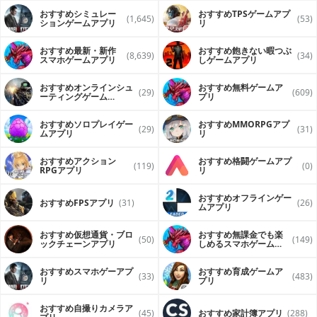
おすすめシミュレー
おすすめTPSゲームアプ
(1,645)
(53)
ションゲームアプリ
リ
おすすめ最新・新作
おすすめ飽きない暇つぶ
(8,639)
(34)
スマホゲームアプリ
しゲームアプリ
おすすめオンラインシュ
おすすめ無料ゲームア
(29)
(609)
ーティングゲーム
プリ
（FPS・TPS）アプリ
おすすめソロプレイゲー
おすすめ MMORPGアプ
(29)
(31)
ムアプリ
リ
おすすめアクション
おすすめ格闘ゲームアプ
(119)
(0)
RPGアプリ
リ
おすすめオフラインゲー
おすすめFPSアプリ
(31)
(26)
ムアプリ
おすすめ仮想通貨・ブロ
おすすめ無課金でも楽
(50)
(149)
ックチェーンアプリ
しめるスマホゲームア
プリ
おすすめスマホゲーアプ
おすすめ育成ゲームア
(33)
(483)
リ
プリ
おすすめ自撮りカメラア
(45)
おすすめ家計簿アプリ
(288)