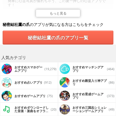
簡単に心霊写真が撮れちゃう、この夏一押しの心霊アプリで
す！
撮った写真はTwitter, Facebook, Lineですぐに投稿できちゃ
もっと見る
うので、かわいい心霊写真をガンガン自慢しちゃってくださ
い！
秘密結社鷹の爪
のアプリが気になる方はこちらをチェック
「秘密結社 鷹の爪」とは
秘密結社鷹の爪のアプリ一覧
世界征服をたくらむベンチャー秘密結社 鷹の爪。そして、彼
らの野望を阻む正義の味方・デラックスファイター。
何をやっても失敗ばかりの鷹の爪団と、正義なのかよくわか
らないヒーローとのやり取りを描いた世界征服コメディで、
大ブレイクした蛙男商会の代表作。
人気カテゴリ
おすすめスマホゲー
おすすめマッチングア
(19,279)
(464)
ムアプリ
プリ
おすすめ殿堂入り神アプ
おすすめ占いアプリ
(912)
(86)
リ
おすすめ育成ゲームア
おすすめゲームアプリ
(75)
(373)
プリ
おすすめダウンロードし
おすすめ三国志シミュレ
(20)
(49)
た音楽・楽曲をオフライ
ーションゲームアプリ
ンで再生するアプリ