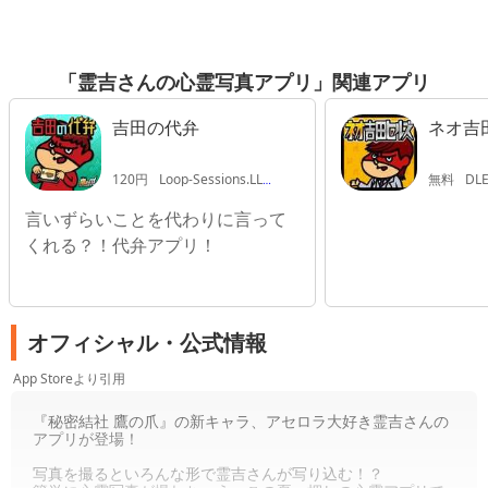
「霊吉さんの心霊写真アプリ」関連アプリ
吉田の代弁
ネオ吉
120円
Loop-Sessions.LLC
無料
DLE
言いずらいことを代わりに言って
くれる？！代弁アプリ！
オフィシャル・公式情報
App Storeより引用
『秘密結社 鷹の爪』の新キャラ、アセロラ大好き霊吉さんの
アプリが登場！
写真を撮るといろんな形で霊吉さんが写り込む！？