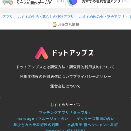
(61)
おすすめ名刺管理アプリ
(59)
リースの新作ゲームアプ
リ
アプリ
おすすめ生活・暮らしの便利アプリ
おすすめ飲み会・宴会アプリ
お役立ち情報
ドットアップスとは
調査方法・調査目的
利用規約について
利用者情報の外部送信について
プライバシーポリシー
運営会社について
おすすめサービス
マッチングアプリ「タップル」
marouge（マルージュ）占い
ゲッターズ飯田の占い
星ひとみの天星術姓名判断
水晶玉子 新ペルシャン占星術
Ameba占い館SATORI