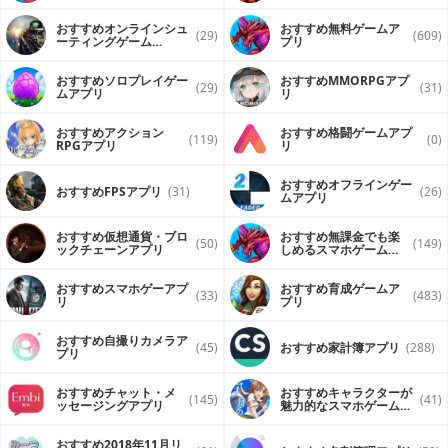
おすすめオンラインシュ
おすすめ無料ゲームア
(29)
(609)
ーティングゲーム
プリ
（FPS・TPS）アプリ
おすすめソロプレイゲー
おすすめ MMORPGアプ
(29)
(31)
ムアプリ
リ
おすすめアクション
おすすめ格闘ゲームアプ
(119)
(0)
RPGアプリ
リ
おすすめオフラインゲー
おすすめFPSアプリ
(31)
(26)
ムアプリ
おすすめ仮想通貨・ブロ
おすすめ無課金でも楽
(50)
(149)
ックチェーンアプリ
しめるスマホゲームア
プリ
おすすめスマホゲーアプ
おすすめ育成ゲームア
(33)
(483)
リ
プリ
おすすめ自撮りカメラア
(45)
おすすめ家計簿アプリ
(288)
プリ
おすすめチャット・メ
おすすめキャラクターが
(145)
(41)
ッセージングアプリ
魅力的なスマホゲームア
プリ
おすすめ2018年11月リ