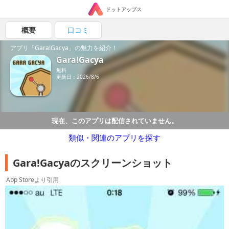
ドットアップス
概要
口コミ
アプリ「Gara!Gacya」の魅力を紹介！
Gara!Gacya
無料
更新日：2026/8/6
現在、このアプリは配信されていません。
類似・関連のアプリを探す
Gara!Gacyaのスクリーンショット
App Storeより引用