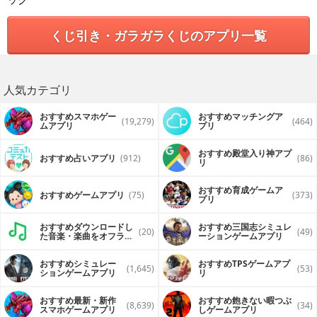
くじ引き・ガラガラくじのアプリ一覧
人気カテゴリ
おすすめスマホゲー
おすすめマッチングア
(19,279)
(464)
ムアプリ
プリ
おすすめ殿堂入り神アプ
おすすめ占いアプリ
(912)
(86)
リ
おすすめ育成ゲームア
おすすめゲームアプリ
(75)
(373)
プリ
おすすめダウンロードし
おすすめ三国志シミュレ
(20)
(49)
た音楽・楽曲をオフライ
ーションゲームアプリ
ンで再生するアプリ
おすすめシミュレー
おすすめTPSゲームアプ
(1,645)
(53)
ションゲームアプリ
リ
おすすめ最新・新作
おすすめ飽きない暇つぶ
(8,639)
(34)
スマホゲームアプリ
しゲームアプリ