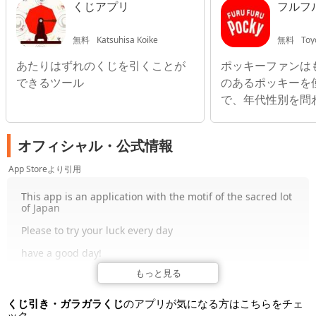
くじアプリ
フルフ
無料
Katsuhisa Koike
無料
Toy
あたりはずれのくじを引くことが
ポッキーファンは
できるツール
のあるポッキーを
で、年代性別を問
が楽しめる
オフィシャル・公式情報
App Storeより引用
This app is an application with the motif of the sacred lot
of Japan
Please to try your luck every day
have a good day!
もっと見る
くじ引き・ガラガラくじ
のアプリが気になる方はこちらをチェ
ック