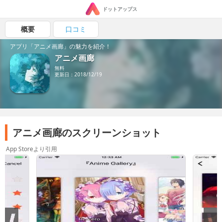
ドットアップス
概要
口コミ
アプリ「アニメ画廊」の魅力を紹介！
アニメ画廊
無料
更新日：2018/12/19
アニメ画廊のスクリーンショット
App Storeより引用