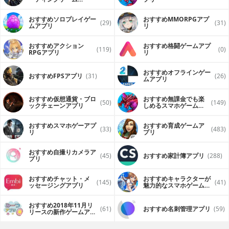
（FPS・TPS）アプリ
おすすめソロプレイゲー
おすすめ MMORPGアプ
(29)
(31)
ムアプリ
リ
おすすめアクション
おすすめ格闘ゲームアプ
(119)
(0)
RPGアプリ
リ
おすすめオフラインゲー
おすすめFPSアプリ
(31)
(26)
ムアプリ
おすすめ仮想通貨・ブロ
おすすめ無課金でも楽
(50)
(149)
ックチェーンアプリ
しめるスマホゲームア
プリ
おすすめスマホゲーアプ
おすすめ育成ゲームア
(33)
(483)
リ
プリ
おすすめ自撮りカメラア
(45)
おすすめ家計簿アプリ
(288)
プリ
おすすめチャット・メ
おすすめキャラクターが
(145)
(41)
ッセージングアプリ
魅力的なスマホゲームア
プリ
おすすめ2018年11月リ
(61)
おすすめ名刺管理アプリ
(59)
リースの新作ゲームアプ
リ