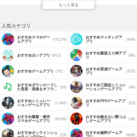
１、100+ ACGカテゴリ
もっと見る
２、各カテゴリに50 +品質高い壁紙を提供する
３、すべてのAppleデバイスの解像度をサポート
４、壁紙のダウンロードと共有動作をサポート
５、壁紙の編集設計機能をサポート
人気カテゴリ
好きなアニメが提供しなければ、ここに連絡してください。
おすすめスマホゲー
おすすめマッチングア
product@magisword.com
(19,279)
(464)
ムアプリ
プリ
おすすめ殿堂入り神アプ
おすすめ占いアプリ
(912)
(86)
リ
おすすめ育成ゲームア
おすすめゲームアプリ
(75)
(373)
プリ
おすすめダウンロードし
おすすめ三国志シミュレ
(20)
(49)
た音楽・楽曲をオフライ
ーションゲームアプリ
ンで再生するアプリ
おすすめシミュレー
おすすめTPSゲームアプ
(1,645)
(53)
ションゲームアプリ
リ
おすすめ最新・新作
おすすめ飽きない暇つぶ
(8,639)
(34)
スマホゲームアプリ
しゲームアプリ
おすすめオンラインシュ
おすすめ無料ゲームア
(29)
(609)
ーティングゲーム
プリ