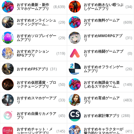
おすすめ最新・新作
おすすめ飽きない暇つぶ
(8,639)
(34)
スマホゲームアプリ
しゲームアプリ
おすすめオンラインシュ
おすすめ無料ゲームア
(29)
(609)
ーティングゲーム
プリ
（FPS・TPS）アプリ
おすすめソロプレイゲー
おすすめ MMORPGアプ
(29)
(31)
ムアプリ
リ
おすすめアクション
おすすめ格闘ゲームアプ
(119)
(0)
RPGアプリ
リ
おすすめオフラインゲー
おすすめFPSアプリ
(31)
(26)
ムアプリ
おすすめ仮想通貨・ブロ
おすすめ無課金でも楽
(50)
(149)
ックチェーンアプリ
しめるスマホゲームア
プリ
おすすめスマホゲーアプ
おすすめ育成ゲームア
(33)
(483)
リ
プリ
おすすめ自撮りカメラア
(45)
おすすめ家計簿アプリ
(288)
プリ
おすすめチャット・メ
おすすめキャラクターが
(145)
(41)
ッセージングアプリ
魅力的なスマホゲームア