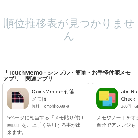
順位推移表が見つかりませ
ん
「TouchMemo - シンプル・簡単・お手軽付箋メモ
アプリ」関連アプリ
QuickMemo+ 付箋
abc Not
メモ帳
Checkli
Note A
無料
Tomohiro Ataka
360円
Gr
5ページに相当する『メモ貼り付け
メモやノートをオ
画面』を、上手く活用する事が出
自分でアレンジも
来ます。