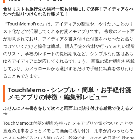
食材リストも旅行先の候補一覧も付箋にして保存！アイディアをぺ
たぺた貼りつけられる付箋メモ！
『TouchMemoFree』は、アイディアの整理や、やりたいことのリ
スト化などで活躍してくれる付箋メモアプリです。 複数のノート面
が用意されており、アイディアを書き付けた付箋をぺたぺたと貼り
つけていくだけと操作は簡単。 購入予定の食材や行ってみたい場所
のリスト、学校のレポートの提出期限など、シンプルな付箋はあら
ゆるアイディアに対応してくれるでしょう。 画像の添付機能も搭載
しており、カメラロールから選択するだけで手軽に写真を張り付け
ることもできます。
TouchMemo - シンプル・簡単・お手軽付箋
メモアプリの特徴・編集部レビュー
ふせんにメモ書きをして次々と画面上に貼り付ける感覚で使えるメ
モ
TouchMemoは付箋の機能を持ったメモアプリで気がついたことや
直近の用事をさっとメモして画面に貼り付け、用事が終わったらそ
のメモを捨てるという使い方が一般的です。そのため日常でiPhone