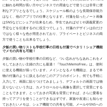
に触れる時間が長い方やビジネスでの用途などで使うには非常に便
利なアプリとなるでしょう。スケジュール帳のような長期保存能力
はなく、他のアプリでの仕事となります。付箋を貼ったノート画像
はSNSなどにシェアが出来るため、学生であればゼミや講義変更の
予定などを伝達するのに役立つでしょう。付箋のデザインは白だけ
ではなく様々な色が用意されており、プライベートとビジネスの両
方で使うことも出来るでしょう。
夕飯の買い物リストも学校行事の日程も付箋でペタリ！シェア機能
でメモの共有も可能！
夕飯の買い物や学校行事の日程など、つい忘れがちなあれこれをメ
モしておきたい主婦の方にも最適！『TouchMemoFree』は、便利
に使える機能が揃っています。メインとなるメモ機能は、まるで本
物の付箋のように扱えるのがこのアプリのポイント。何でも手軽に
入力して、画面に貼りつけてみましょう。デフォルトの画面では物
足りないという方は、カメラロールから画像を選択して背景にする
こともできます。とっておきの写真を背景にすれば、さらに愛着を
持ってアプリを使うことができるはずです。家族や友達にも知らせ
ておきたいメモは、シェア機能での共有も可能。メールやSNSへの