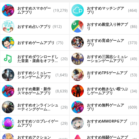
おすすめスマホゲー
おすすめマッチングア
(19,279)
(464)
ムアプリ
プリ
おすすめ殿堂入り神アプ
おすすめ占いアプリ
(912)
(86)
リ
おすすめ育成ゲームア
おすすめゲームアプリ
(75)
(373)
プリ
おすすめダウンロードし
おすすめ三国志シミュレ
(20)
(49)
た音楽・楽曲をオフライ
ーションゲームアプリ
ンで再生するアプリ
おすすめシミュレー
おすすめTPSゲームアプ
(1,645)
(53)
ションゲームアプリ
リ
おすすめ最新・新作
おすすめ飽きない暇つぶ
(8,639)
(34)
スマホゲームアプリ
しゲームアプリ
おすすめオンラインシュ
おすすめ無料ゲームア
(29)
(609)
ーティングゲーム
プリ
（FPS・TPS）アプリ
おすすめソロプレイゲー
おすすめ MMORPGアプ
(29)
(31)
ムアプリ
リ
おすすめアクション
おすすめ格闘ゲームアプ