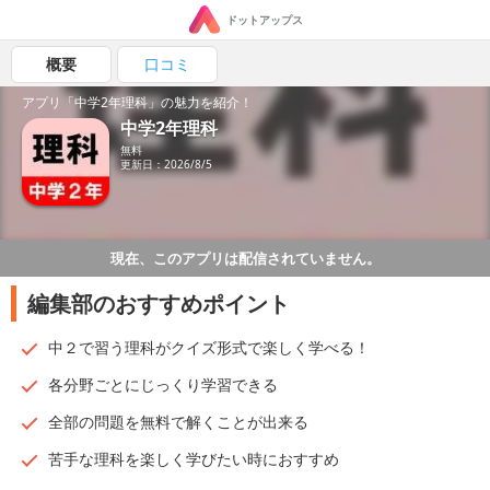
ドットアップス
概要
口コミ
アプリ「中学2年理科」の魅力を紹介！
中学2年理科
無料
更新日：2026/8/5
現在、このアプリは配信されていません。
編集部のおすすめポイント
中２で習う理科がクイズ形式で楽しく学べる！
各分野ごとにじっくり学習できる
全部の問題を無料で解くことが出来る
苦手な理科を楽しく学びたい時におすすめ