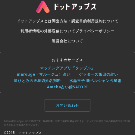
ドットアップスとは
調査方法・調査目的
利用規約について
利用者情報の外部送信について
プライバシーポリシー
運営会社について
おすすめサービス
マッチングアプリ「タップル」
marouge（マルージュ）占い
ゲッターズ飯田の占い
星ひとみの天星術姓名判断
水晶玉子 新ペルシャン占星術
Ameba占い館SATORI
お問い合わせ
AndroidはGoogle Inc.の商標です。掲載記事・写真の無断転載を禁じます。すべての内容は日本の著作権法並びに国
際条約により保護されています。
©2015 - ドットアップス