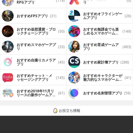
(119)
(0)
RPGアプリ
リ
おすすめオフラインゲー
おすすめFPSアプリ
(31)
(26)
ムアプリ
おすすめ仮想通貨・ブロ
おすすめ無課金でも楽
(50)
(149)
ックチェーンアプリ
しめるスマホゲームア
プリ
おすすめスマホゲーアプ
おすすめ育成ゲームア
(33)
(483)
リ
プリ
おすすめ自撮りカメラア
(45)
おすすめ家計簿アプリ
(288)
プリ
おすすめチャット・メ
おすすめキャラクターが
(145)
(41)
ッセージングアプリ
魅力的なスマホゲームア
プリ
おすすめ2018年11月リ
(61)
おすすめ名刺管理アプリ
(59)
リースの新作ゲームアプ
リ
お役立ち情報