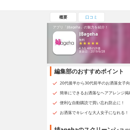
概要
口コミ
アプリ「姉ageha」の魅力を紹介！
姉ageha
無料
4.3点 4件の評価
更新日：2019/6/28
編集部のおすすめポイント
20代後半から30代前半のお洒落女子
簡単にできるお洒落なヘアアレンジ掲
便利な自動購読で買い忘れ防止に！
お洒落でキレイな大人女子になれる！
姉agehaのスクリーンショ