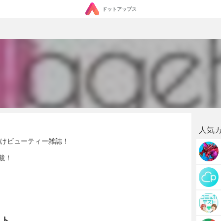
ドットアップス
人気
向けビューティー雑誌！
載！
ット