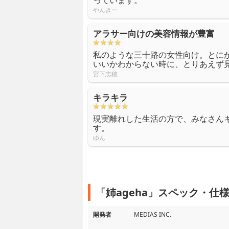
っています。
やんきー
アラサー向けの美容情報が豊富
私のような三十路の女性向け。とに
いいかわからない時に、とりあえず
宮下志穂
キラキラ
現実離れした生活の方で、みなさん
す。
ゆん
「姉ageha」スペック・仕
開発者
MEDIAS INC.