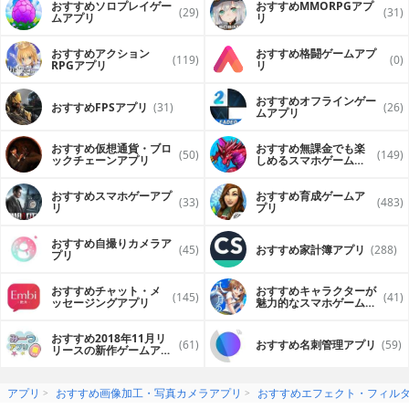
おすすめソロプレイゲー
おすすめ MMORPGアプ
(29)
(31)
ムアプリ
リ
おすすめアクション
おすすめ格闘ゲームアプ
(119)
(0)
RPGアプリ
リ
おすすめオフラインゲー
おすすめFPSアプリ
(31)
(26)
ムアプリ
おすすめ仮想通貨・ブロ
おすすめ無課金でも楽
(50)
(149)
ックチェーンアプリ
しめるスマホゲームア
プリ
おすすめスマホゲーアプ
おすすめ育成ゲームア
(33)
(483)
リ
プリ
おすすめ自撮りカメラア
(45)
おすすめ家計簿アプリ
(288)
プリ
おすすめチャット・メ
おすすめキャラクターが
(145)
(41)
ッセージングアプリ
魅力的なスマホゲームア
プリ
おすすめ2018年11月リ
(61)
おすすめ名刺管理アプリ
(59)
リースの新作ゲームアプ
リ
アプリ
おすすめ画像加工・写真カメラアプリ
おすすめエフェクト・フィル