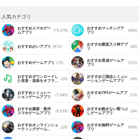
人気カテゴリ
おすすめスマホゲー
おすすめマッチングア
(19,279)
(464)
ムアプリ
プリ
おすすめ殿堂入り神アプ
おすすめ占いアプリ
(912)
(86)
リ
おすすめ育成ゲームア
おすすめゲームアプリ
(75)
(373)
プリ
おすすめダウンロードし
おすすめ三国志シミュレ
(20)
(49)
た音楽・楽曲をオフライ
ーションゲームアプリ
ンで再生するアプリ
おすすめシミュレー
おすすめTPSゲームアプ
(1,645)
(53)
ションゲームアプリ
リ
おすすめ最新・新作
おすすめ飽きない暇つぶ
(8,639)
(34)
スマホゲームアプリ
しゲームアプリ
おすすめオンラインシュ
おすすめ無料ゲームア
(29)
(609)
ーティングゲーム
プリ
（FPS・TPS）アプリ