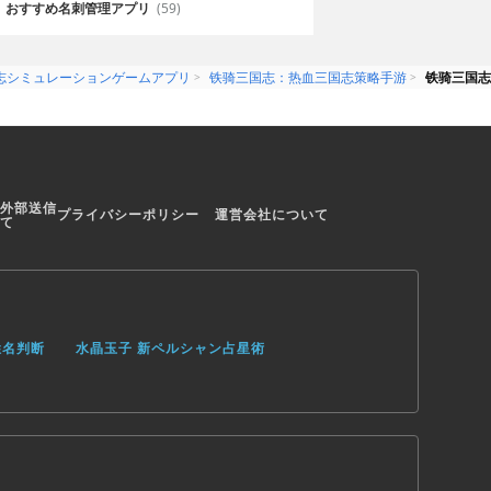
おすすめ名刺管理アプリ
(59)
志シミュレーションゲームアプリ
铁骑三国志：热血三国志策略手游
铁骑三国志
外部送信
プライバシーポリシー
運営会社について
て
姓名判断
水晶玉子 新ペルシャン占星術