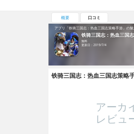
概要
口コミ
アプリ「铁骑三国志：热血三国志策略手游」の魅
铁骑三国志：热血三国志
無料
更新日：2019/7/4
铁骑三国志：热血三国志策略
アーカ
レビュ