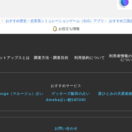
リ
おすすめ歴史・史実系シミュレーションゲーム（SLG）アプリ
おすすめ三国
お役立ち情報
利用者情報の
ットアップスとは
調査方法・調査目的
利用規約について
につい
おすすめサービス
rouge（マルージュ）占い
ゲッターズ飯田の占い
星ひとみの天星術
Ameba占い館SATORI
お問い合わせ