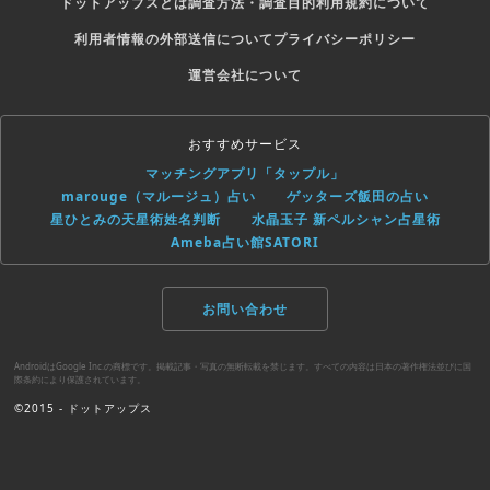
ドットアップスとは
調査方法・調査目的
利用規約について
利用者情報の外部送信について
プライバシーポリシー
運営会社について
おすすめサービス
マッチングアプリ「タップル」
marouge（マルージュ）占い
ゲッターズ飯田の占い
星ひとみの天星術姓名判断
水晶玉子 新ペルシャン占星術
Ameba占い館SATORI
お問い合わせ
AndroidはGoogle Inc.の商標です。掲載記事・写真の無断転載を禁じます。すべての内容は日本の著作権法並びに国
際条約により保護されています。
©2015 - ドットアップス