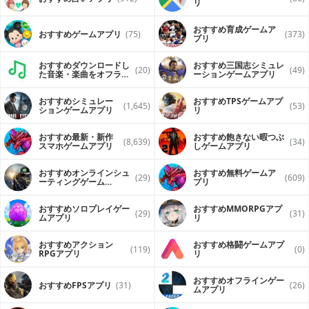
リ
• Follow the track position of the top ten drivers on the
track, in real time, with GPS
おすすめ育成ゲームア
• Subscriptions now provide an ad-free experience
おすすめゲームアプリ
(75)
(373)
プリ
**Certain restrictions apply as some Premium Features
are not available for all NASCAR series events.**
おすすめダウンロードし
おすすめ三国志シミュレ
(20)
(49)
た音楽・楽曲をオフライ
ーションゲームアプリ
ンで再生するアプリ
Notes:
おすすめシミュレー
おすすめTPSゲームアプ
(1,645)
(53)
• 2018 NASCAR XFINITY Series Non-Companion Events:
ションゲームアプリ
リ
Iowa (6/17), Iowa (7/28), Mid-Ohio (8/11), Road America
(8/25)
おすすめ最新・新作
おすすめ飽きない暇つぶ
(8,639)
(34)
**Non-Companion events include Leaderboard and
スマホゲームアプリ
しゲームアプリ
Broadcast Radio options only.**
おすすめオンラインシュ
おすすめ無料ゲームア
NASCAR MOBILE Premium Subscription Options:
(29)
(609)
ーティングゲーム
プリ
（FPS・TPS）アプリ
• Seasonal purchase of $29.99 for the 2018 NASCAR
Season (One-Time)
おすすめソロプレイゲー
おすすめ MMORPGアプ
(29)
(31)
ムアプリ
リ
• Monthly recurring subscription of $4.99 (Auto-
Renewable)
おすすめアクション
おすすめ格闘ゲームアプ
(119)
(0)
NASCAR MOBILE Auto-Renewable Subscription:
RPGアプリ
リ
• Your $4.99 monthly subscription automatically renews
おすすめオフラインゲー
おすすめFPSアプリ
(31)
(26)
unless auto-renew is turned off at least 24-hours before
ムアプリ
the end of the current period. Your iTunes account will
automatically be charged at the same price for renewal