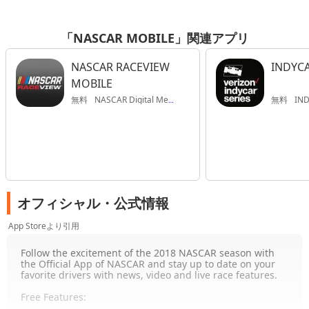
「NASCAR MOBILE」関連アプリ
NASCAR RACEVIEW
INDYC
MOBILE
無料
NASCAR Digital Media
無料
INDY R
オフィシャル・公式情報
App Storeより引用
Follow the excitement of the 2018 NASCAR season with
the Official App of NASCAR and stay up to date on your
favorite drivers with news, video and live race features.
Free Features: