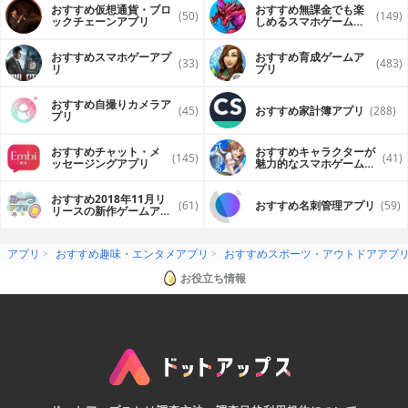
おすすめ仮想通貨・ブロ
おすすめ無課金でも楽
within 24-hours prior to the end of the current monthly
(50)
(149)
ックチェーンアプリ
しめるスマホゲームア
period unless you change your subscription preferences
プリ
in your account settings. After purchase, you can
manage your subscriptions through your iTunes Settings:
おすすめスマホゲーアプ
おすすめ育成ゲームア
(33)
(483)
リ
プリ
http://bit.ly/NM15iTunes.
For your convenience, here are links to our terms of use
おすすめ自撮りカメラア
(45)
おすすめ家計簿アプリ
(288)
and privacy policy:
プリ
http://www.nascar.com/en_us/terms-of-use.html
おすすめチャット・メ
おすすめキャラクターが
(145)
(41)
http://www.nascar.com/en_us/privacy.html
ッセージングアプリ
魅力的なスマホゲームア
プリ
おすすめ2018年11月リ
(61)
おすすめ名刺管理アプリ
(59)
リースの新作ゲームアプ
リ
アプリ
おすすめ趣味・エンタメアプリ
おすすめスポーツ・アウトドアアプ
お役立ち情報