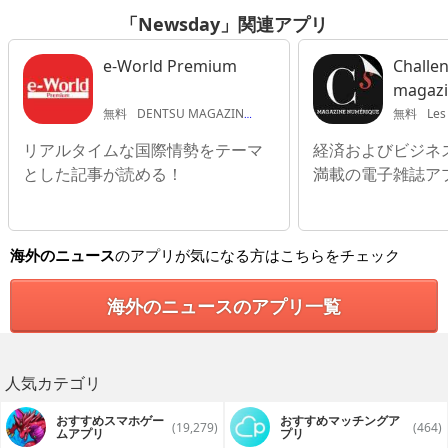
「Newsday」関連アプリ
e-World Premium
Challe
magaz
無料
DENTSU MAGAZINE
無料
Les 
リアルタイムな国際情勢をテーマ
経済およびビジネ
とした記事が読める！
満載の電子雑誌ア
海外のニュース
のアプリが気になる方はこちらをチェック
海外のニュースのアプリ一覧
人気カテゴリ
おすすめスマホゲー
おすすめマッチングア
(19,279)
(464)
ムアプリ
プリ