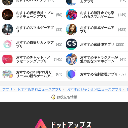
ムアプリ
おすすめ仮想通貨・ブロ
おすすめ無課金でも楽
(50)
(149)
ックチェーンアプリ
しめるスマホゲームア
プリ
おすすめスマホゲーアプ
おすすめ育成ゲームア
(33)
(483)
リ
プリ
おすすめ自撮りカメラア
(45)
おすすめ家計簿アプリ
(288)
プリ
おすすめチャット・メ
おすすめキャラクターが
(145)
(41)
ッセージングアプリ
魅力的なスマホゲームア
プリ
おすすめ2018年11月リ
(61)
おすすめ名刺管理アプリ
(59)
リースの新作ゲームアプ
リ
アプリ
おすすめ無料ニュースアプリ
おすすめジャンル別ニュースアプリ
お役立ち情報