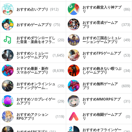
おすすめ殿堂入り神アプ
おすすめ占いアプリ
(912)
(86)
リ
おすすめ育成ゲームア
おすすめゲームアプリ
(75)
(373)
プリ
おすすめダウンロードし
おすすめ三国志シミュレ
(20)
(49)
た音楽・楽曲をオフライ
ーションゲームアプリ
ンで再生するアプリ
おすすめシミュレー
おすすめTPSゲームアプ
(1,645)
(53)
ションゲームアプリ
リ
おすすめ最新・新作
おすすめ飽きない暇つぶ
(8,639)
(34)
スマホゲームアプリ
しゲームアプリ
おすすめオンラインシュ
おすすめ無料ゲームア
(29)
(609)
ーティングゲーム
プリ
（FPS・TPS）アプリ
おすすめソロプレイゲー
おすすめ MMORPGアプ
(29)
(31)
ムアプリ
リ
おすすめアクション
おすすめ格闘ゲームアプ
(119)
(0)
RPGアプリ
リ
おすすめオフラインゲー
おすすめFPSアプリ
(31)
(26)