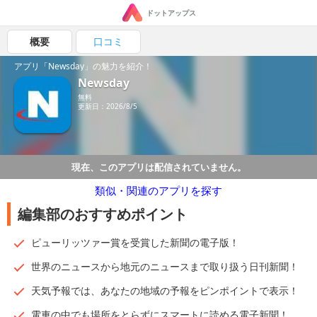
ドットアップス
概要
口コミ
アプリ「Newsday」の魅力を紹介！
Newsday
無料
更新日：2026/8/5
現在、このアプリは配信されていません。
類似・関連のアプリを探す
編集部のおすすめポイント
ピューリッツァー賞を受賞した新聞の電子版！
世界のニュースから地元のニュースまで取り扱う日刊新聞！
天気予報では、あなたの地域の予報をピンポイントで表示！
電車の中でも場所をとらずにスマートに読める電子新聞！