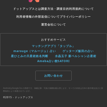
ドットアップスとは
調査方法・調査目的
利用規約について
利用者情報の外部送信について
プライバシーポリシー
運営会社について
おすすめサービス
マッチングアプリ「タップル」
marouge（マルージュ）占い
ゲッターズ飯田の占い
星ひとみの天星術姓名判断
水晶玉子 新ペルシャン占星術
Ameba占い館SATORI
お問い合わせ
AndroidはGoogle Inc.の商標です。掲載記事・写真の無断転載を禁じます。すべての内容は日本の著作権法並びに国
際条約により保護されています。
©2015 - ドットアップス