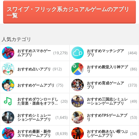
スワイプ・フリック系カジュアルゲームのアプリ
一覧
人気カテゴリ
おすすめスマホゲー
おすすめマッチングア
(19,279)
(464)
ムアプリ
プリ
おすすめ殿堂入り神アプ
おすすめ占いアプリ
(912)
(86)
リ
おすすめ育成ゲームア
おすすめゲームアプリ
(75)
(373)
プリ
おすすめダウンロードし
おすすめ三国志シミュレ
(20)
(49)
た音楽・楽曲をオフライ
ーションゲームアプリ
ンで再生するアプリ
おすすめシミュレー
おすすめTPSゲームアプ
(1,645)
(53)
ションゲームアプリ
リ
おすすめ最新・新作
おすすめ飽きない暇つぶ
(8,639)
(34)
スマホゲームアプリ
しゲームアプリ