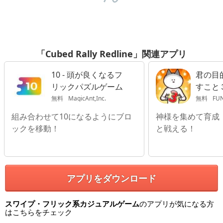
「Cubed Rally Redline」関連アプリ
10 - 頭が良くなるフ
君の目
リックパズルゲーム
すこと
無料
MagicAnt,Inc.
無料
FUN
組み合わせて10になるようにブロ
神様を集めて育成
ックを移動！
と戦える！
アプリをダウンロード
スワイプ・フリック系カジュアルゲーム
のアプリが気になる方
はこちらをチェック