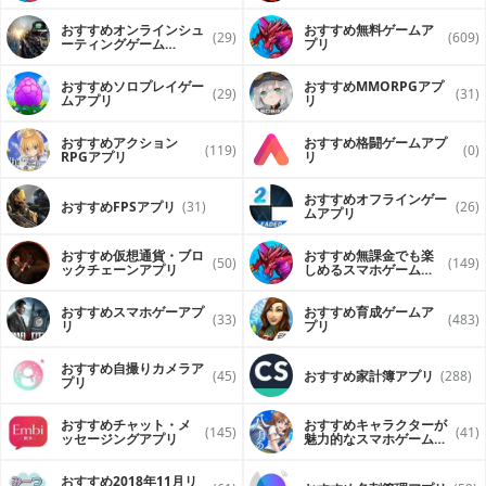
おすすめオンラインシュ
おすすめ無料ゲームア
(29)
(609)
ーティングゲーム
プリ
（FPS・TPS）アプリ
おすすめソロプレイゲー
おすすめ MMORPGアプ
(29)
(31)
ムアプリ
リ
おすすめアクション
おすすめ格闘ゲームアプ
(119)
(0)
RPGアプリ
リ
おすすめオフラインゲー
おすすめFPSアプリ
(31)
(26)
ムアプリ
おすすめ仮想通貨・ブロ
おすすめ無課金でも楽
(50)
(149)
ックチェーンアプリ
しめるスマホゲームア
プリ
おすすめスマホゲーアプ
おすすめ育成ゲームア
(33)
(483)
リ
プリ
おすすめ自撮りカメラア
(45)
おすすめ家計簿アプリ
(288)
プリ
おすすめチャット・メ
おすすめキャラクターが
(145)
(41)
ッセージングアプリ
魅力的なスマホゲームア
プリ
おすすめ2018年11月リ