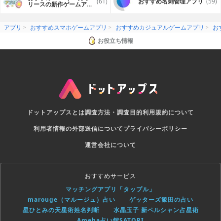
(61)
おすすめ名刺管理アプリ
(59)
リースの新作ゲームアプ
リ
アプリ
おすすめスマホゲームアプリ
おすすめカジュアルゲームアプリ
お
お役立ち情報
ドットアップスとは
調査方法・調査目的
利用規約について
利用者情報の外部送信について
プライバシーポリシー
運営会社について
おすすめサービス
マッチングアプリ「タップル」
marouge（マルージュ）占い
ゲッターズ飯田の占い
星ひとみの天星術姓名判断
水晶玉子 新ペルシャン占星術
Ameba占い館SATORI