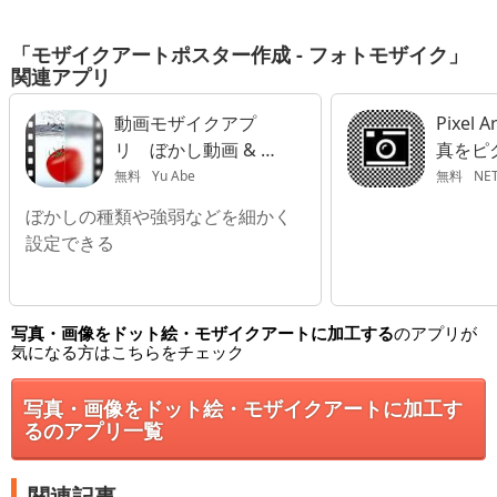
「モザイクアートポスター作成 - フォトモザイク」
関連アプリ
動画モザイクアプ
Pixel 
リ ぼかし動画 & モ
真をピ
ザイク動画
に変身
無料
Yu Abe
無料
NET S
ぼかしの種類や強弱などを細かく
設定できる
写真・画像をドット絵・モザイクアートに加工する
のアプリが
気になる方はこちらをチェック
写真・画像をドット絵・モザイクアートに加工す
るのアプリ一覧
関連記事