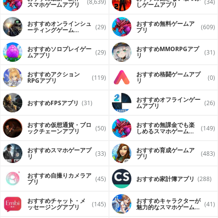
(8,639)
(34)
スマホゲームアプリ
しゲームアプリ
おすすめオンラインシュ
おすすめ無料ゲームア
(29)
(609)
ーティングゲーム
プリ
（FPS・TPS）アプリ
おすすめソロプレイゲー
おすすめ MMORPGアプ
(29)
(31)
ムアプリ
リ
おすすめアクション
おすすめ格闘ゲームアプ
(119)
(0)
RPGアプリ
リ
おすすめオフラインゲー
おすすめFPSアプリ
(31)
(26)
ムアプリ
おすすめ仮想通貨・ブロ
おすすめ無課金でも楽
(50)
(149)
ックチェーンアプリ
しめるスマホゲームア
プリ
おすすめスマホゲーアプ
おすすめ育成ゲームア
(33)
(483)
リ
プリ
おすすめ自撮りカメラア
(45)
おすすめ家計簿アプリ
(288)
プリ
おすすめチャット・メ
おすすめキャラクターが
(145)
(41)
ッセージングアプリ
魅力的なスマホゲームア
プリ