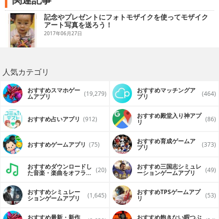
記念やプレゼントにフォトモザイクを使ってモザイク
アート写真を送ろう！
2017年06月27日
人気カテゴリ
おすすめスマホゲー
おすすめマッチングア
(19,279)
(464)
ムアプリ
プリ
おすすめ殿堂入り神アプ
おすすめ占いアプリ
(912)
(86)
リ
おすすめ育成ゲームア
おすすめゲームアプリ
(75)
(373)
プリ
おすすめダウンロードし
おすすめ三国志シミュレ
(20)
(49)
た音楽・楽曲をオフライ
ーションゲームアプリ
ンで再生するアプリ
おすすめシミュレー
おすすめTPSゲームアプ
(1,645)
(53)
ションゲームアプリ
リ
おすすめ最新・新作
おすすめ飽きない暇つぶ