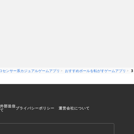
様々な障害をク
ボールを絶妙のバランス感覚でゴ
ールに導けゲームアプリTiny
Teeter
ロセンサー系カジュアルゲームアプリ
おすすめボールを転がすゲームアプリ
3
外部送信
プライバシーポリシー
運営会社について
て