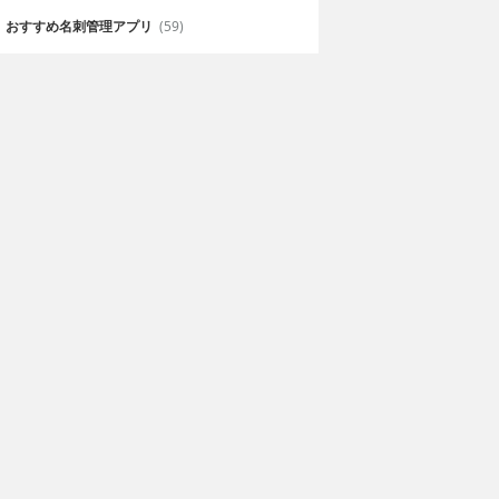
おすすめ名刺管理アプリ
(59)
D
Tiny Teeter
ykhailo Bursa
240円
lv qingchun