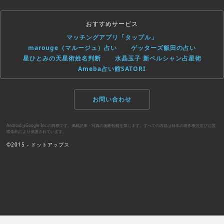
おすすめサービス
マッチングアプリ「タップル」
marouge（マルージュ）占い
ゲッターズ飯田の占い
星ひとみの天星術姓名判断
水晶玉子 新ペルシャン占星術
Ameba占い館SATORI
お問い合わせ
AndroidはGoogle Inc.の商標です。掲載記事・写真の無断転載を禁じます。すべての内容は日本の著作権法並びに国
際条約により保護されています。
©2015 - ドットアップス