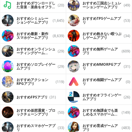
おすすめダウンロードし
おすすめ三国志シミュレ
(20)
(49)
た音楽・楽曲をオフライ
ーションゲームアプリ
ンで再生するアプリ
おすすめシミュレー
おすすめTPSゲームアプ
(1,645)
(53)
ションゲームアプリ
リ
おすすめ最新・新作
おすすめ飽きない暇つぶ
(8,639)
(34)
スマホゲームアプリ
しゲームアプリ
おすすめオンラインシュ
おすすめ無料ゲームア
(29)
(609)
ーティングゲーム
プリ
（FPS・TPS）アプリ
おすすめソロプレイゲー
おすすめ MMORPGアプ
(29)
(31)
ムアプリ
リ
おすすめアクション
おすすめ格闘ゲームアプ
(119)
(0)
RPGアプリ
リ
おすすめオフラインゲー
おすすめFPSアプリ
(31)
(26)
ムアプリ
おすすめ仮想通貨・ブロ
おすすめ無課金でも楽
(50)
(149)
ックチェーンアプリ
しめるスマホゲームア
プリ
おすすめスマホゲーアプ
おすすめ育成ゲームア
(33)
(483)
リ
プリ