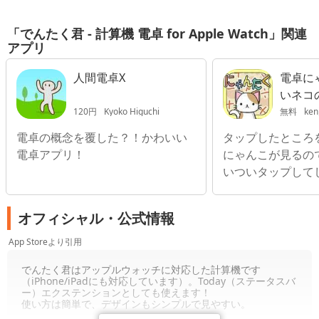
「でんたく君 - 計算機 電卓 for Apple Watch」関連
アプリ
人間電卓X
電卓に
いネコ
使える
120円
Kyoko Higuchi
無料
kenj
算機
電卓の概念を覆した？！かわいい
タップしたところ
電卓アプリ！
にゃんこが見るの
いついタップして
オフィシャル・公式情報
App Storeより引用
でんたく君はアップルウォッチに対応した計算機です
（iPhone/iPadにも対応しています）。Today（ステータスバ
ー）エクステンションとしても使えます！
使い方は簡単で、デザインもシンプルで見やすい。