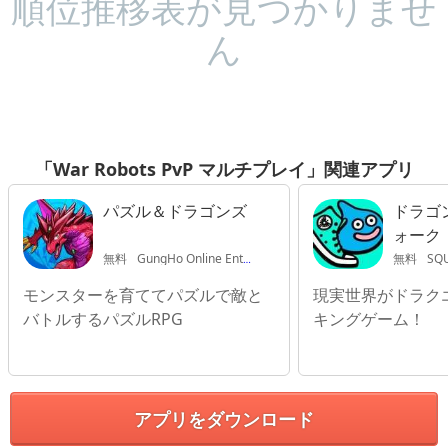
順位推移表が見つかりませ
ん
「War Robots PvP マルチプレイ」関連アプリ
パズル＆ドラゴンズ
ドラゴ
ォーク
無料
GungHo Online Entertainment, INC.
無料
SQUA
モンスターを育ててパズルで敵と
現実世界がドラク
バトルするパズルRPG
キングゲーム！
アプリをダウンロード