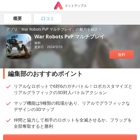
ドットアップス
概要
口コミ
アプリ「War Robots PvP マルチプレイ」の魅力を紹介！
War Robots PvP マルチプレイ
無料
更新日：2024/5/10
無料
編集部のおすすめポイント
リアルなロボットで6対6のガチバトル！ロボカスタマイズと
リアルグラフィックの3D対人バトルアクション
マップ機能は9種類の戦場があり、リアルでグラフィックな
デザインの3Dマップ
仲間と協力して相手のロボットを全滅させるか、フラッグを
全部奪取すると勝利