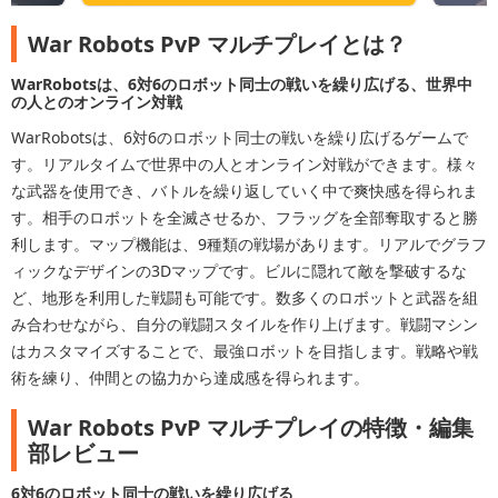
War Robots PvP マルチプレイとは？
WarRobotsは、6対6のロボット同士の戦いを繰り広げる、世界中
の人とのオンライン対戦
WarRobotsは、6対6のロボット同士の戦いを繰り広げるゲームで
す。リアルタイムで世界中の人とオンライン対戦ができます。様々
な武器を使用でき、バトルを繰り返していく中で爽快感を得られま
す。相手のロボットを全滅させるか、フラッグを全部奪取すると勝
利します。マップ機能は、9種類の戦場があります。リアルでグラフ
ィックなデザインの3Dマップです。ビルに隠れて敵を撃破するな
ど、地形を利用した戦闘も可能です。数多くのロボットと武器を組
み合わせながら、自分の戦闘スタイルを作り上げます。戦闘マシン
はカスタマイズすることで、最強ロボットを目指します。戦略や戦
術を練り、仲間との協力から達成感を得られます。
War Robots PvP マルチプレイの特徴・編集
部レビュー
6対6のロボット同士の戦いを繰り広げる