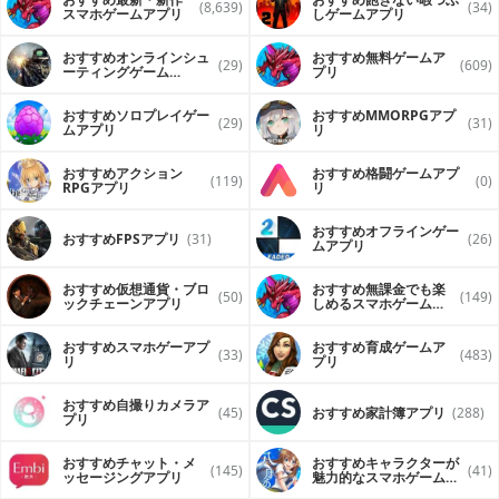
(8,639)
(34)
スマホゲームアプリ
しゲームアプリ
おすすめオンラインシュ
おすすめ無料ゲームア
(29)
(609)
ーティングゲーム
プリ
（FPS・TPS）アプリ
おすすめソロプレイゲー
おすすめ MMORPGアプ
(29)
(31)
ムアプリ
リ
おすすめアクション
おすすめ格闘ゲームアプ
(119)
(0)
RPGアプリ
リ
おすすめオフラインゲー
おすすめFPSアプリ
(31)
(26)
ムアプリ
おすすめ仮想通貨・ブロ
おすすめ無課金でも楽
(50)
(149)
ックチェーンアプリ
しめるスマホゲームア
プリ
おすすめスマホゲーアプ
おすすめ育成ゲームア
(33)
(483)
リ
プリ
おすすめ自撮りカメラア
(45)
おすすめ家計簿アプリ
(288)
プリ
おすすめチャット・メ
おすすめキャラクターが
(145)
(41)
ッセージングアプリ
魅力的なスマホゲームア
プリ