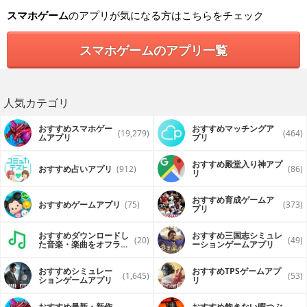
スマホゲーム
のアプリが気になる方はこちらをチェック
スマホゲームのアプリ一覧
人気カテゴリ
おすすめスマホゲー
おすすめマッチングア
(19,279)
(464)
ムアプリ
プリ
おすすめ殿堂入り神アプ
おすすめ占いアプリ
(912)
(86)
リ
おすすめ育成ゲームア
おすすめゲームアプリ
(75)
(373)
プリ
おすすめダウンロードし
おすすめ三国志シミュレ
(20)
(49)
た音楽・楽曲をオフライ
ーションゲームアプリ
ンで再生するアプリ
おすすめシミュレー
おすすめTPSゲームアプ
(1,645)
(53)
ションゲームアプリ
リ
おすすめ最新・新作
おすすめ飽きない暇つぶ