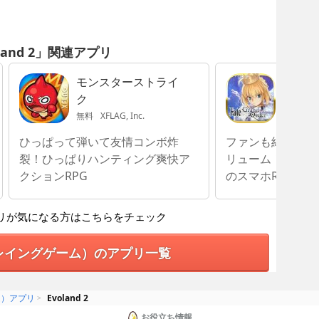
land 2」関連アプリ
モンスターストライ
Fate/G
ク
無料
XFLAG, Inc.
無料
Ani
ひっぱって弾いて友情コンボ炸
ファンも納得の圧
裂！ひっぱりハンティング爽快ア
リューム！Fate
クションRPG
のスマホRPG
リが気になる方はこちらをチェック
レイングゲーム）のアプリ一覧
ム）アプリ
Evoland 2
お役立ち情報