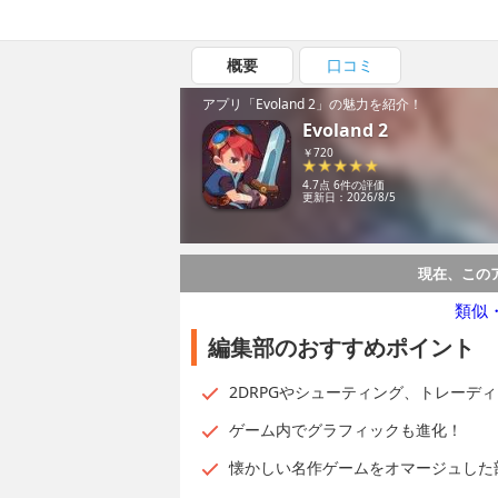
概要
口コミ
アプリ「Evoland 2」の魅力を紹介！
Evoland 2
￥720
4.7点 6件の評価
更新日：2026/8/5
現在、この
類似
編集部のおすすめポイント
2DRPGやシューティング、トレーデ
ゲーム内でグラフィックも進化！
懐かしい名作ゲームをオマージュした