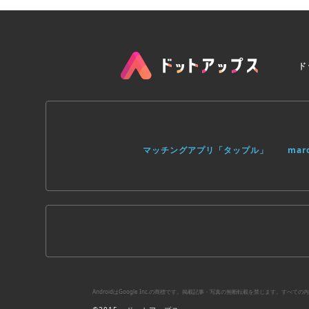
ド
マッチングアプリ「タップル」
ma
AndroidはGoogle Inc.の商標です。掲載記事・写真の無断転載を禁じます。す