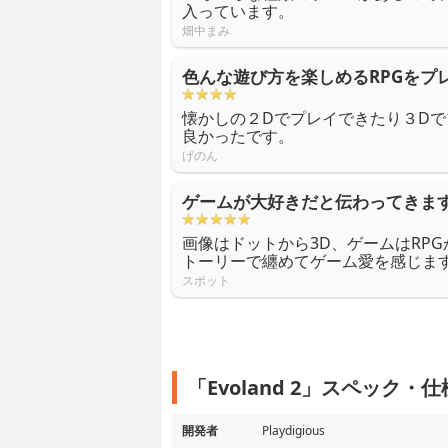
入っています。
畑中まみ
色んな遊び方を楽しめるRPGをプ
懐かしの２Dでプレイできたり３D
良かったです。
げのん
ゲームが大好きだと伝わってきま
画像はドットから3D、ゲームはRP
トーリーで纏めてゲーム愛を感じま
スポット
「Evoland 2」スペック・仕
開発者
Playdigious