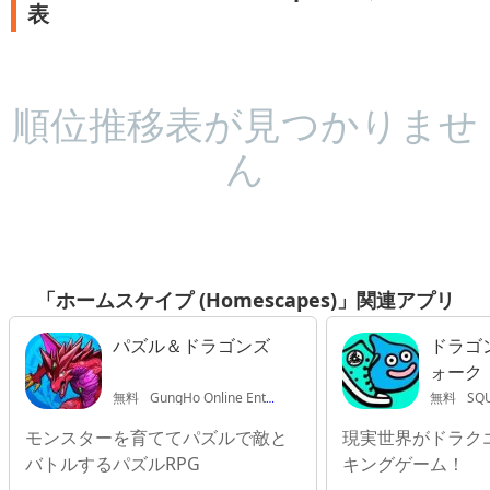
表
順位推移表が見つかりませ
ん
「ホームスケイプ (Homescapes)」関連アプリ
パズル＆ドラゴンズ
ドラゴ
ォーク
無料
GungHo Online Entertainment, INC.
無料
SQUA
モンスターを育ててパズルで敵と
現実世界がドラク
バトルするパズルRPG
キングゲーム！