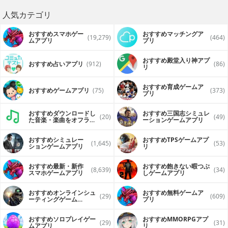
人気カテゴリ
おすすめスマホゲー
おすすめマッチングア
(19,279)
(464)
ムアプリ
プリ
おすすめ殿堂入り神アプ
おすすめ占いアプリ
(912)
(86)
リ
おすすめ育成ゲームア
おすすめゲームアプリ
(75)
(373)
プリ
おすすめダウンロードし
おすすめ三国志シミュレ
(20)
(49)
た音楽・楽曲をオフライ
ーションゲームアプリ
ンで再生するアプリ
おすすめシミュレー
おすすめTPSゲームアプ
(1,645)
(53)
ションゲームアプリ
リ
おすすめ最新・新作
おすすめ飽きない暇つぶ
(8,639)
(34)
スマホゲームアプリ
しゲームアプリ
おすすめオンラインシュ
おすすめ無料ゲームア
(29)
(609)
ーティングゲーム
プリ
（FPS・TPS）アプリ
おすすめソロプレイゲー
おすすめ MMORPGアプ
(29)
(31)
ムアプリ
リ