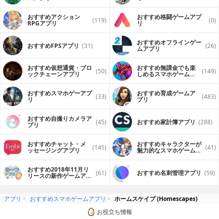
おすすめアクション
おすすめ格闘ゲームアプ
(119)
(0)
RPGアプリ
リ
おすすめオフラインゲー
おすすめFPSアプリ
(31)
(26)
ムアプリ
おすすめ仮想通貨・ブロ
おすすめ無課金でも楽
(50)
(149)
ックチェーンアプリ
しめるスマホゲームア
プリ
おすすめスマホゲーアプ
おすすめ育成ゲームア
(33)
(483)
リ
プリ
おすすめ自撮りカメラア
(45)
おすすめ家計簿アプリ
(288)
プリ
おすすめチャット・メ
おすすめキャラクターが
(145)
(41)
ッセージングアプリ
魅力的なスマホゲームア
プリ
おすすめ2018年11月リ
(61)
おすすめ名刺管理アプリ
(59)
リースの新作ゲームアプ
リ
アプリ
おすすめスマホゲームアプリ
ホームスケイプ (Homescapes)
お役立ち情報