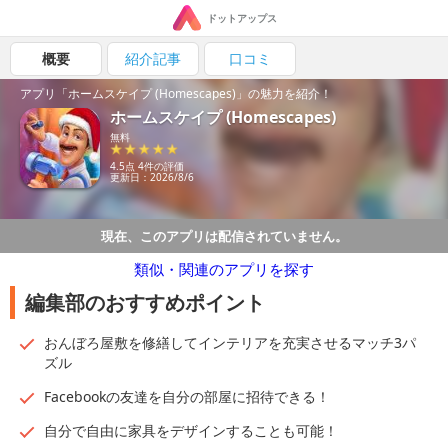
ドットアップス
概要
紹介記事
口コミ
アプリ「ホームスケイプ (Homescapes)」の魅力を紹介！
ホームスケイプ (Homescapes)
無料
4.5点 4件の評価
更新日：2026/8/6
現在、このアプリは配信されていません。
類似・関連のアプリを探す
編集部のおすすめポイント
おんぼろ屋敷を修繕してインテリアを充実させるマッチ3パ
ズル
Facebookの友達を自分の部屋に招待できる！
自分で自由に家具をデザインすることも可能！