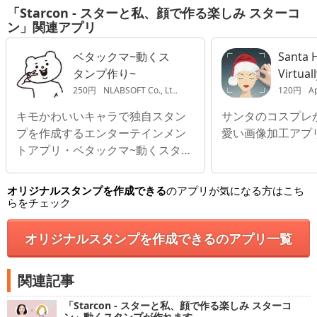
「Starcon - スターと私、顔で作る楽しみ スターコ
ン」関連アプリ
ベタックマ~動くス
Santa H
タンプ作り~
Virtual
Hats, 
250円
NLABSOFT Co., Ltd.
120円
A
Even S
キモかわいいキャラで独自スタン
サンタのコスプレ
photos
プを作成するエンターテインメン
愛い画像加工アプリ S
トアプリ・ベタックマ~動くスタン
プ作り~
オリジナルスタンプを作成できる
のアプリが気になる方はこち
らをチェック
オリジナルスタンプを作成できるのアプリ一覧
関連記事
「Starcon - スターと私、顔で作る楽しみ スターコ
ン」動くスタンプが作れます