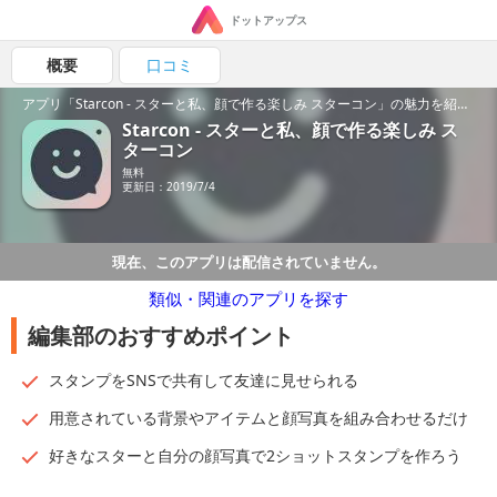
ドットアップス
概要
口コミ
アプリ「Starcon - スターと私、顔で作る楽しみ スターコン」の魅力を紹介！
Starcon - スターと私、顔で作る楽しみ ス
ターコン
無料
更新日：2019/7/4
現在、このアプリは配信されていません。
類似・関連のアプリを探す
編集部のおすすめポイント
スタンプをSNSで共有して友達に見せられる
用意されている背景やアイテムと顔写真を組み合わせるだけ
好きなスターと自分の顔写真で2ショットスタンプを作ろう