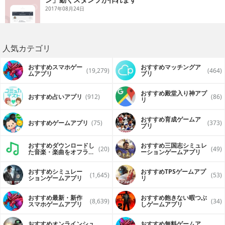
2017年08月24日
人気カテゴリ
おすすめスマホゲー
おすすめマッチングア
(19,279)
(464)
ムアプリ
プリ
おすすめ殿堂入り神アプ
おすすめ占いアプリ
(912)
(86)
リ
おすすめ育成ゲームア
おすすめゲームアプリ
(75)
(373)
プリ
おすすめダウンロードし
おすすめ三国志シミュレ
(20)
(49)
た音楽・楽曲をオフライ
ーションゲームアプリ
ンで再生するアプリ
おすすめシミュレー
おすすめTPSゲームアプ
(1,645)
(53)
ションゲームアプリ
リ
おすすめ最新・新作
おすすめ飽きない暇つぶ
(8,639)
(34)
スマホゲームアプリ
しゲームアプリ
おすすめオンラインシュ
おすすめ無料ゲームア