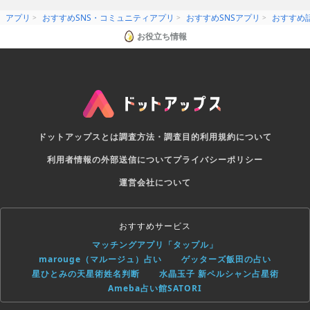
アプリ
おすすめSNS・コミュニティアプリ
おすすめSNSアプリ
おすすめ話
お役立ち情報
ドットアップスとは
調査方法・調査目的
利用規約について
利用者情報の外部送信について
プライバシーポリシー
運営会社について
おすすめサービス
マッチングアプリ「タップル」
marouge（マルージュ）占い
ゲッターズ飯田の占い
星ひとみの天星術姓名判断
水晶玉子 新ペルシャン占星術
Ameba占い館SATORI