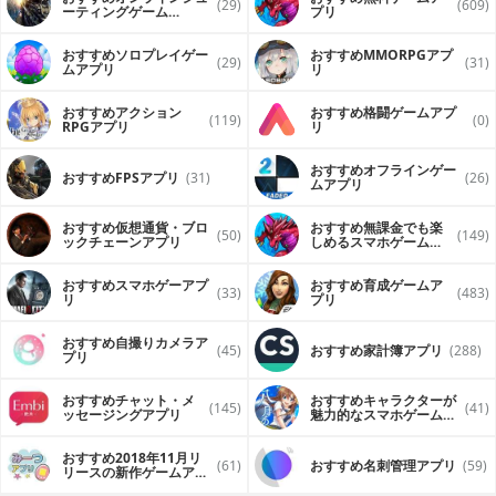
(29)
(609)
ーティングゲーム
プリ
（FPS・TPS）アプリ
おすすめソロプレイゲー
おすすめ MMORPGアプ
(29)
(31)
ムアプリ
リ
おすすめアクション
おすすめ格闘ゲームアプ
(119)
(0)
RPGアプリ
リ
おすすめオフラインゲー
おすすめFPSアプリ
(31)
(26)
ムアプリ
おすすめ仮想通貨・ブロ
おすすめ無課金でも楽
(50)
(149)
ックチェーンアプリ
しめるスマホゲームア
プリ
おすすめスマホゲーアプ
おすすめ育成ゲームア
(33)
(483)
リ
プリ
おすすめ自撮りカメラア
(45)
おすすめ家計簿アプリ
(288)
プリ
おすすめチャット・メ
おすすめキャラクターが
(145)
(41)
ッセージングアプリ
魅力的なスマホゲームア
プリ
おすすめ2018年11月リ
(61)
おすすめ名刺管理アプリ
(59)
リースの新作ゲームアプ
リ