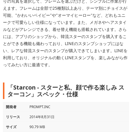
りの写真を選択して、フレームを選ぶだけと、シンプルに作業が行
えます。フレームは全部で25種類以上あり、テーマ別にチョイスが
可能、"かわいいベイビー"や"オーマイヒーロー"など、どれもユニ
ークで可愛らしい仕様になっています。また、メガネやヘアスタイ
ルなどがアレンジできる、着せ替え機能も搭載されています。さら
には、アプリのショップから、韓流スターのスタンプを購入するこ
とができる機能も備わっており、LINEのスタンプショップにはな
い、レアな韓流スターのスタンプが購入できてしまいます。LINEを
利用しており、オリジナルの動くLINEスタンプを、楽しみながら作
ってみたい方に最適です。
「Starcon - スターと私、顔で作る楽しみ ス
ターコン」スペック・仕様
開発者
PROMPT.INC
リリース
2014年8月31日
サイズ
90.79 MB