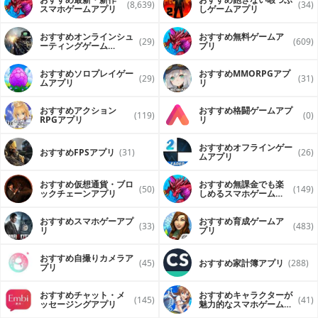
(8,639)
(34)
スマホゲームアプリ
しゲームアプリ
おすすめオンラインシュ
おすすめ無料ゲームア
(29)
(609)
ーティングゲーム
プリ
（FPS・TPS）アプリ
おすすめソロプレイゲー
おすすめ MMORPGアプ
(29)
(31)
ムアプリ
リ
おすすめアクション
おすすめ格闘ゲームアプ
(119)
(0)
RPGアプリ
リ
おすすめオフラインゲー
おすすめFPSアプリ
(31)
(26)
ムアプリ
おすすめ仮想通貨・ブロ
おすすめ無課金でも楽
(50)
(149)
ックチェーンアプリ
しめるスマホゲームア
プリ
おすすめスマホゲーアプ
おすすめ育成ゲームア
(33)
(483)
リ
プリ
おすすめ自撮りカメラア
(45)
おすすめ家計簿アプリ
(288)
プリ
おすすめチャット・メ
おすすめキャラクターが
(145)
(41)
ッセージングアプリ
魅力的なスマホゲームア
プリ