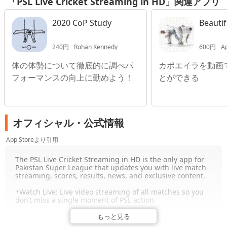
「PSL Live Cricket Streaming in HD」関連アプリ
2020 CoP Study
Beautif
240円
Rohan Kennedy
600円
A
体の体勢について徹底的に調べパ
カポエイラを動画
フォーマンスの向上に勤めよう！
とができる
オフィシャル・公式情報
App Storeより引用
The PSL Live Cricket Streaming in HD is the only app for
Pakistan Super League that updates you with live match
streaming, scores, results, news, and exclusive content.
+Watch Live: Live video streaming of all matches so you
don’t miss a single moment of PSL action.
You can see Following teams in action:
もっと見る