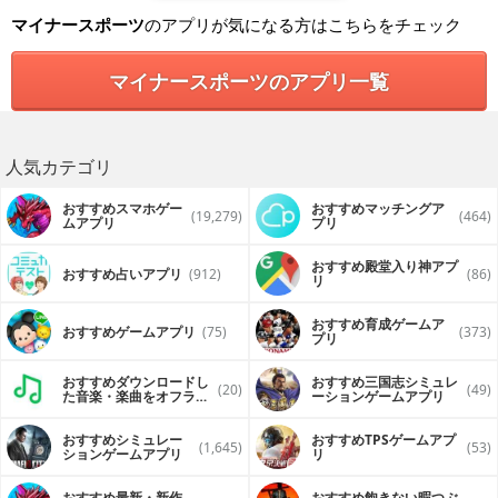
Peshawar Zalmi
マイナースポーツ
のアプリが気になる方はこちらをチェック
Islamabad Uniteds
Karachi Kings
Quetta Gladiators
マイナースポーツのアプリ一覧
Lahore Qilanders
+Match Zone: Live score, ball by ball commentary,
complete scorecard, full match coverage, latest results,
schedule and points table.
人気カテゴリ
Many more interesting features to make you experience
the excitement of PSL:
+ Match reports and analysis for all matches
おすすめスマホゲー
おすすめマッチングア
(19,279)
(464)
ムアプリ
プリ
+ Latest news on off ground events and behind the
scenes coverage
+ Team and Players profiles and statistics
おすすめ殿堂入り神アプ
おすすめ占いアプリ
(912)
(86)
To show your support for cricket and Pakistan Super
リ
League, keep sharing the app and reviews.
Our goal is to make PSL a memorable experience for you.
おすすめ育成ゲームア
For thoughts, problems or even praise, write to us at
おすすめゲームアプリ
(75)
(373)
プリ
bitbytecorp@gmail.com
おすすめダウンロードし
おすすめ三国志シミュレ
(20)
(49)
た音楽・楽曲をオフライ
ーションゲームアプリ
ンで再生するアプリ
おすすめシミュレー
おすすめTPSゲームアプ
(1,645)
(53)
ションゲームアプリ
リ
おすすめ最新・新作
おすすめ飽きない暇つぶ