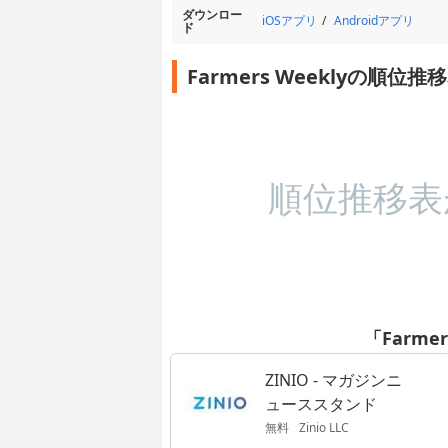
ダウンロー
iOSアプリ
Androidアプリ
ド
Farmers Weeklyの順位推
順位推移表
「Farme
ZINIO - マガジンニ
ューススタンド
無料
Zinio LLC