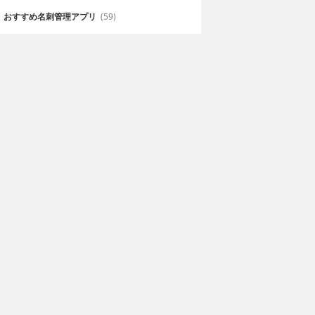
おすすめ名刺管理アプリ
(59)
ok
電子雑誌書店 マガス
トア
rtialab Co.,Ltd.
無料
DENTSU MAGAZINE