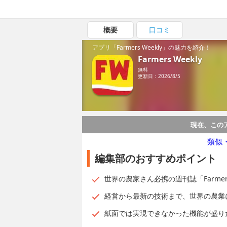
概要
口コミ
アプリ「Farmers Weekly」の魅力を紹介！
Farmers Weekly
無料
更新日：2026/8/5
現在、この
類似
編集部のおすすめポイント
世界の農家さん必携の週刊誌「Farmer
経営から最新の技術まで、世界の農業
紙面では実現できなかった機能が盛り