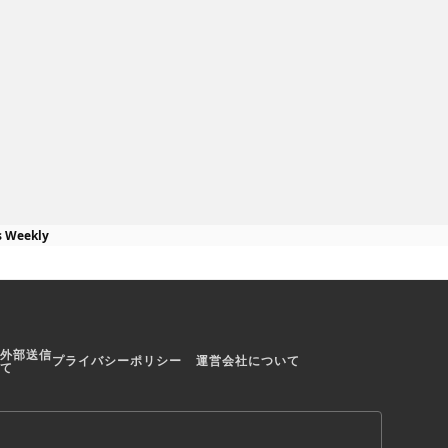
欲しい本や情報
見やすいレイアウトにより読みた
！
い雑誌をすぐに探せる
s Weekly
外部送信
プライバシーポリシー
運営会社について
て