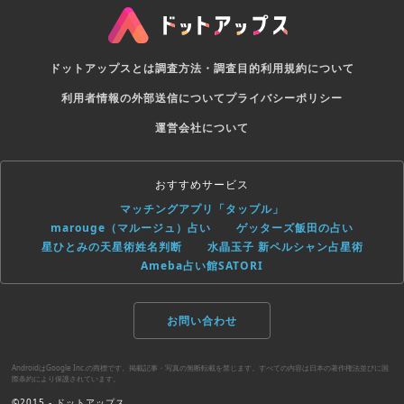
ドットアップスとは
調査方法・調査目的
利用規約について
利用者情報の外部送信について
プライバシーポリシー
運営会社について
おすすめサービス
マッチングアプリ「タップル」
marouge（マルージュ）占い
ゲッターズ飯田の占い
星ひとみの天星術姓名判断
水晶玉子 新ペルシャン占星術
Ameba占い館SATORI
お問い合わせ
AndroidはGoogle Inc.の商標です。掲載記事・写真の無断転載を禁じます。すべての内容は日本の著作権法並びに国
際条約により保護されています。
©2015 - ドットアップス