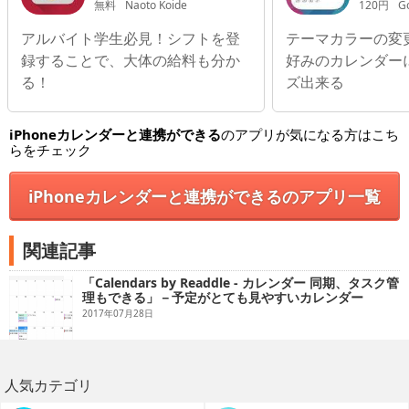
ンダー
無料
Naoto Koide
120円
G
アルバイト学生必見！シフトを登
テーマカラーの変
録することで、大体の給料も分か
好みのカレンダー
る！
ズ出来る
iPhoneカレンダーと連携ができる
のアプリが気になる方はこち
らをチェック
iPhoneカレンダーと連携ができるのアプリ一覧
関連記事
「Calendars by Readdle - カレンダー 同期、タスク管
理もできる」－予定がとても見やすいカレンダー
2017年07月28日
人気カテゴリ