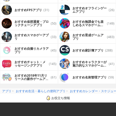
おすすめオフラインゲー
おすすめFPSアプリ
(31)
(26)
ムアプリ
おすすめ仮想通貨・ブロ
おすすめ無課金でも楽
(50)
(149)
ックチェーンアプリ
しめるスマホゲームア
プリ
おすすめスマホゲーアプ
おすすめ育成ゲームア
(33)
(483)
リ
プリ
おすすめ自撮りカメラア
(45)
おすすめ家計簿アプリ
(288)
プリ
おすすめチャット・メ
おすすめキャラクターが
(145)
(41)
ッセージングアプリ
魅力的なスマホゲームア
プリ
おすすめ2018年11月リ
(61)
おすすめ名刺管理アプリ
(59)
リースの新作ゲームアプ
リ
アプリ
おすすめ生活・暮らしの便利アプリ
おすすめカレンダー・スケジュ
お役立ち情報