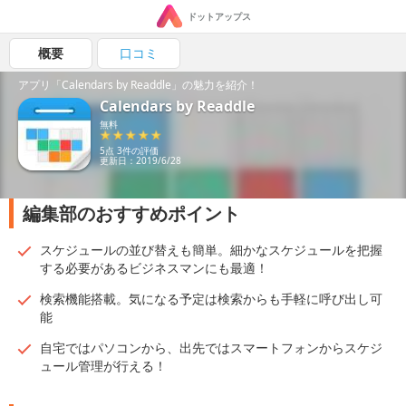
ドットアップス
概要
口コミ
アプリ「Calendars by Readdle」の魅力を紹介！
Calendars by Readdle
無料
5点 3件の評価
更新日：2019/6/28
編集部のおすすめポイント
スケジュールの並び替えも簡単。細かなスケジュールを把握
する必要があるビジネスマンにも最適！
検索機能搭載。気になる予定は検索からも手軽に呼び出し可
能
自宅ではパソコンから、出先ではスマートフォンからスケジ
ュール管理が行える！