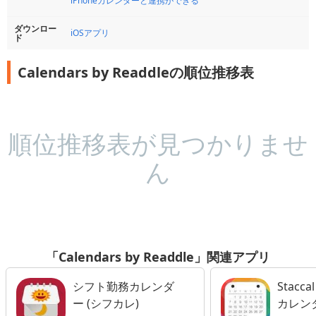
iPhoneカレンダーと連携ができる
ダウンロー
iOSアプリ
ド
Calendars by Readdleの順位推移表
順位推移表が見つかりませ
ん
「Calendars by Readdle」関連アプリ
シフト勤務カレンダ
Stacca
ー (シフカレ)
カレン