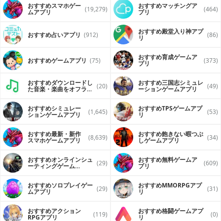
おすすめスマホゲー
おすすめマッチングア
(19,279)
(464)
ムアプリ
プリ
おすすめ殿堂入り神アプ
おすすめ占いアプリ
(912)
(86)
リ
おすすめ育成ゲームア
おすすめゲームアプリ
(75)
(373)
プリ
おすすめダウンロードし
おすすめ三国志シミュレ
(20)
(49)
た音楽・楽曲をオフライ
ーションゲームアプリ
ンで再生するアプリ
おすすめシミュレー
おすすめTPSゲームアプ
(1,645)
(53)
ションゲームアプリ
リ
おすすめ最新・新作
おすすめ飽きない暇つぶ
(8,639)
(34)
スマホゲームアプリ
しゲームアプリ
おすすめオンラインシュ
おすすめ無料ゲームア
(29)
(609)
ーティングゲーム
プリ
（FPS・TPS）アプリ
おすすめソロプレイゲー
おすすめ MMORPGアプ
(29)
(31)
ムアプリ
リ
おすすめアクション
おすすめ格闘ゲームアプ
(119)
(0)
RPGアプリ
リ