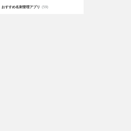
おすすめ名刺管理アプリ
(59)
らくまち) 不動
日本不動産取引価格
＆収益物件検
情報
リ
stLogic,Inc.
960円
AOBO Co.,Ltd
ことがない人で
日本全国の市町村の不動産取引価
ことができます
格をチェックできる！