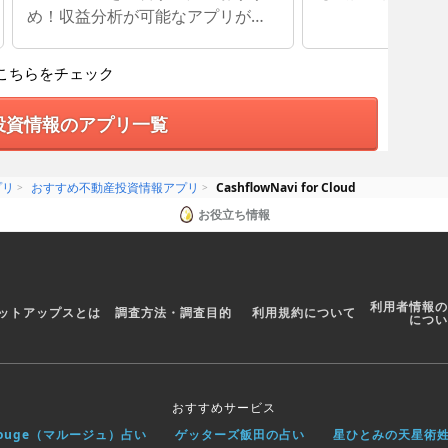
め！収益分析が可能なアプリが登
場！
こちらをチェック
投資情報のアプリ一覧
プリ
おすすめ不動産投資情報アプリ
CashflowNavi for Cloud
お役立ち情報
利用者情報の
ットアップスとは
調査方法・調査目的
利用規約について
につい
おすすめサービス
rouge（マルージュ）占い
ゲッターズ飯田の占い
星ひとみの天星術