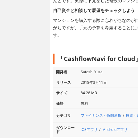
んどです。実際に下見をした複数のマンシ
自己資金と相談して展望をチェックしよう
マンションを購入する際に忘れがちなのが
がちですが、手元の予算を考慮することに
す。
「CashflowNavi for C
開発者
Satoshi Yuza
リリース
2018年3月11日
サイズ
84.28 MB
価格
無料
ファイナンス・仮想通貨
投資・
カテゴリ
ダウンロー
iOSアプリ
Androidアプリ
ド