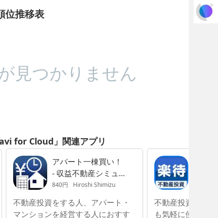
udの順位推移表
が見つかりません
avi for Cloud」関連アプリ
アパート一棟買い！
楽待(
- 収益不動産シミュ
産投資
レーション -
索アプ
840円
Hiroshi Shimizu
無料
Fir
不動産投資をする人、アパート・
不動産投資をした
マンションを経営する人におすす
も気軽に使用する