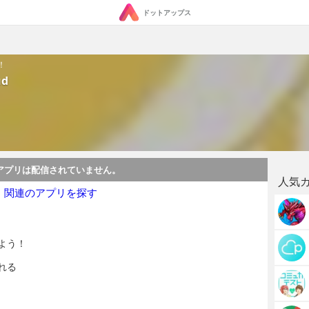
ドットアップス
！
ud
アプリは配信されていません。
人気
・関連のアプリを探す
よう！
れる