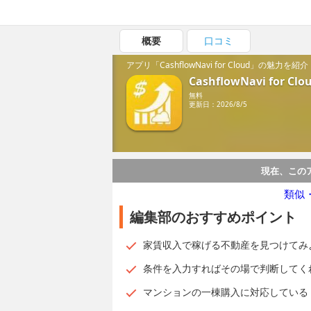
概要
口コミ
アプリ「CashflowNavi for Cloud」の魅力を紹介
CashflowNavi for Clo
無料
更新日：2026/8/5
現在、この
類似
編集部のおすすめポイント
家賃収入で稼げる不動産を見つけてみ
条件を入力すればその場で判断してく
マンションの一棟購入に対応している