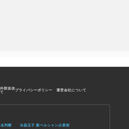
外部送信
プライバシーポリシー
運営会社について
て
姓名判断
水晶玉子 新ペルシャン占星術