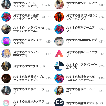
おすすめシミュレー
おすすめTPSゲームアプ
(1,645)
(53)
ションゲームアプリ
リ
おすすめ最新・新作
おすすめ飽きない暇つぶ
(8,639)
(34)
スマホゲームアプリ
しゲームアプリ
おすすめオンラインシュ
おすすめ無料ゲームア
(29)
(609)
ーティングゲーム
プリ
（FPS・TPS）アプリ
おすすめソロプレイゲー
おすすめ MMORPGアプ
(29)
(31)
ムアプリ
リ
おすすめアクション
おすすめ格闘ゲームアプ
(119)
(0)
RPGアプリ
リ
おすすめオフラインゲー
おすすめFPSアプリ
(31)
(26)
ムアプリ
おすすめ仮想通貨・ブロ
おすすめ無課金でも楽
(50)
(149)
ックチェーンアプリ
しめるスマホゲームア
プリ
おすすめスマホゲーアプ
おすすめ育成ゲームア
(33)
(483)
リ
プリ
おすすめ自撮りカメラア
(45)
おすすめ家計簿アプリ
(288)
プリ