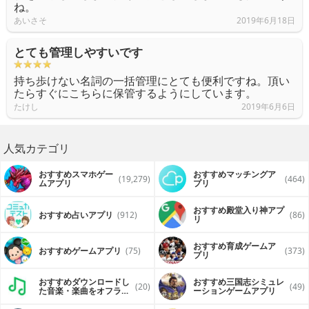
ね。
あいさそ
2019年6月18日
とても管理しやすいです
持ち歩けない名詞の一括管理にとても便利ですね。頂い
たらすぐにこちらに保管するようにしています。
たけし
2019年6月6日
人気カテゴリ
おすすめスマホゲー
おすすめマッチングア
(19,279)
(464)
ムアプリ
プリ
おすすめ殿堂入り神アプ
おすすめ占いアプリ
(912)
(86)
リ
おすすめ育成ゲームア
おすすめゲームアプリ
(75)
(373)
プリ
おすすめダウンロードし
おすすめ三国志シミュレ
(20)
(49)
た音楽・楽曲をオフライ
ーションゲームアプリ
ンで再生するアプリ