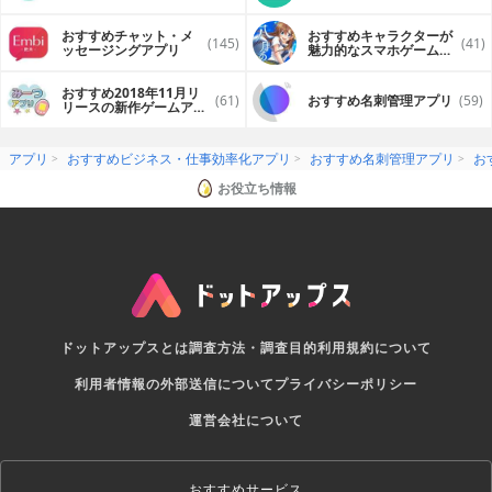
おすすめチャット・メ
おすすめキャラクターが
(145)
(41)
ッセージングアプリ
魅力的なスマホゲームア
プリ
おすすめ2018年11月リ
(61)
おすすめ名刺管理アプリ
(59)
リースの新作ゲームアプ
リ
アプリ
おすすめビジネス・仕事効率化アプリ
おすすめ名刺管理アプリ
お
お役立ち情報
ドットアップスとは
調査方法・調査目的
利用規約について
利用者情報の外部送信について
プライバシーポリシー
運営会社について
おすすめサービス