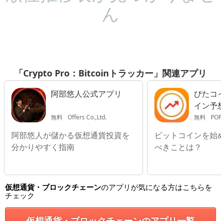
ん
「Crypto Pro：Bitcoinトラッカー」関連アプリ
阿部悠人公式アプリ
ぴたコ
イン予
チャー
無料
Offers Co.,Ltd.
無料
POP
阿部悠人が儲かる仮想通貨投資を
ビットコインを始
分かりやすく指南
べきことは？
仮想通貨・ブロックチェーン
のアプリが気になる方はこちらを
チェック
仮想通貨・ブロックチェーンのアプリ一覧