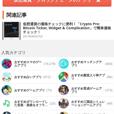
関連記事
仮想通貨の価格チェックに便利！「Crypto Pro:
Bitcoin Ticker, Widget & Complication」で簡単価格
チェック！
2017年09月27日
人気カテゴリ
おすすめスマホゲー
おすすめマッチングア
(19,279)
(464)
ムアプリ
プリ
おすすめ殿堂入り神アプ
おすすめ占いアプリ
(912)
(86)
リ
おすすめ育成ゲームア
おすすめゲームアプリ
(75)
(373)
プリ
おすすめダウンロードし
おすすめ三国志シミュレ
(20)
(49)
た音楽・楽曲をオフライ
ーションゲームアプリ
ンで再生するアプリ