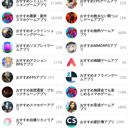
おすすめシミュレー
おすすめTPSゲームアプ
(1,645)
(53)
ションゲームアプリ
リ
おすすめ最新・新作
おすすめ飽きない暇つぶ
(8,639)
(34)
スマホゲームアプリ
しゲームアプリ
おすすめオンラインシュ
おすすめ無料ゲームア
(29)
(609)
ーティングゲーム
プリ
（FPS・TPS）アプリ
おすすめソロプレイゲー
おすすめ MMORPGアプ
(29)
(31)
ムアプリ
リ
おすすめアクション
おすすめ格闘ゲームアプ
(119)
(0)
RPGアプリ
リ
おすすめオフラインゲー
おすすめFPSアプリ
(31)
(26)
ムアプリ
おすすめ仮想通貨・ブロ
おすすめ無課金でも楽
(50)
(149)
ックチェーンアプリ
しめるスマホゲームア
プリ
おすすめスマホゲーアプ
おすすめ育成ゲームア
(33)
(483)
リ
プリ
おすすめ自撮りカメラア
(45)
おすすめ家計簿アプリ
(288)
プリ