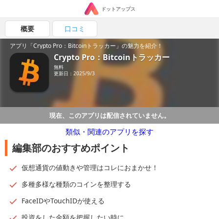
ドットアップス
概要
口コミ
アプリ「Crypto Pro：Bitcoinトラッカー」の魅力を紹介！
Crypto Pro：Bitcoinトラッカー
無料
更新日：2025/9/3
現在、このアプリは配信されていません。
類似・関連のアプリを探す
編集部のおすすめポイント
仮想通貨の値動きや管理はコレにおまかせ！
多種多様な種類のコインを整理する
FaceIDやTouchIDが使える
投資をした金額を把握したい時に