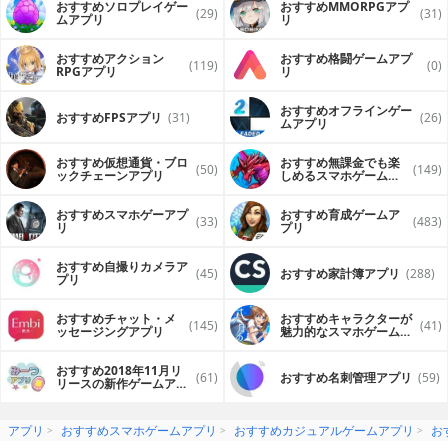
おすすめソロプレイゲー
おすすめ MMORPGアプ
(29)
(31)
ムアプリ
リ
おすすめアクション
おすすめ格闘ゲームアプ
(119)
(0)
RPGアプリ
リ
おすすめオフラインゲー
おすすめFPSアプリ
(31)
(26)
ムアプリ
おすすめ仮想通貨・ブロ
おすすめ無課金でも楽
(50)
(149)
ックチェーンアプリ
しめるスマホゲームア
プリ
おすすめスマホゲーアプ
おすすめ育成ゲームア
(33)
(483)
リ
プリ
おすすめ自撮りカメラア
(45)
おすすめ家計簿アプリ
(288)
プリ
おすすめチャット・メ
おすすめキャラクターが
(145)
(41)
ッセージングアプリ
魅力的なスマホゲームア
プリ
おすすめ2018年11月リ
(61)
おすすめ名刺管理アプリ
(59)
リースの新作ゲームアプ
リ
アプリ
おすすめスマホゲームアプリ
おすすめカジュアルゲームアプリ
お