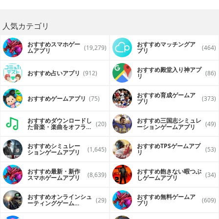
人気カテゴリ
おすすめスマホゲー
おすすめマッチングア
(19,279)
(464)
ムアプリ
プリ
おすすめ殿堂入り神アプ
おすすめ占いアプリ
(912)
(86)
リ
おすすめ育成ゲームア
おすすめゲームアプリ
(75)
(373)
プリ
おすすめダウンロードし
おすすめ三国志シミュレ
(20)
(49)
た音楽・楽曲をオフライ
ーションゲームアプリ
ンで再生するアプリ
おすすめシミュレー
おすすめTPSゲームアプ
(1,645)
(53)
ションゲームアプリ
リ
おすすめ最新・新作
おすすめ飽きない暇つぶ
(8,639)
(34)
スマホゲームアプリ
しゲームアプリ
おすすめオンラインシュ
おすすめ無料ゲームア
(29)
(609)
ーティングゲーム
プリ
（FPS・TPS）アプリ