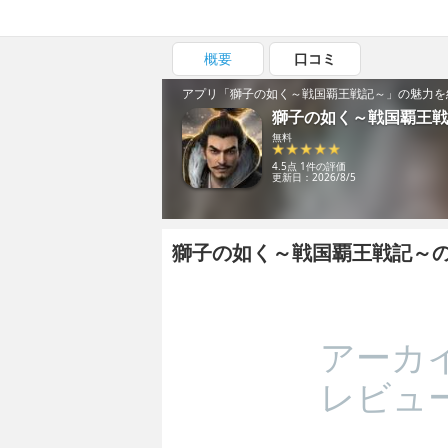
概要
口コミ
アプリ「獅子の如く～戦国覇王戦記～」の魅力を
獅子の如く～戦国覇王戦
無料
4.5点 1件の評価
更新日：2026/8/5
獅子の如く～戦国覇王戦記～
アーカ
レビュ