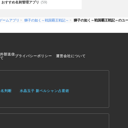
おすすめ名刺管理アプリ
(59)
ゲームアプリ
獅子の如く～戦国覇王戦記～
獅子の如く～戦国覇王戦記～のユ
外部送信
プライバシーポリシー
運営会社について
て
姓名判断
水晶玉子 新ペルシャン占星術