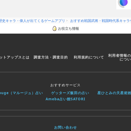
歴史キャラ・偉人が出てくるゲームアプリ
おすすめ戦国武将・戦国時代系キャラ
お役立ち情報
利用者情報の
ットアップスとは
調査方法・調査目的
利用規約について
につい
おすすめサービス
rouge（マルージュ）占い
ゲッターズ飯田の占い
星ひとみの天星術
Ameba占い館SATORI
お問い合わせ