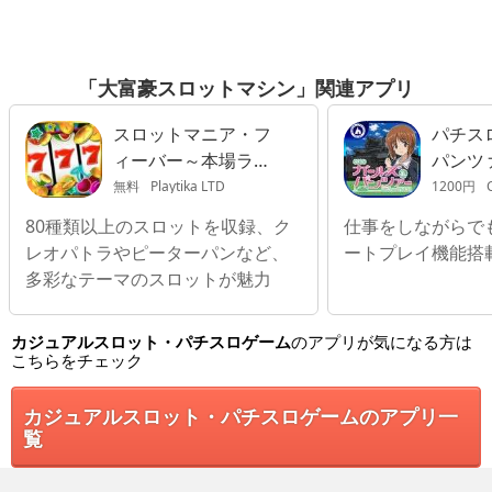
「大富豪スロットマシン」関連アプリ
スロットマニア・フ
パチス
ィーバー～本場ラス
パンツ
ベガススロット
無料
Playtika LTD
1200円
C
80種類以上のスロットを収録、ク
仕事をしながらで
レオパトラやピーターパンなど、
ートプレイ機能搭
多彩なテーマのスロットが魅力
カジュアルスロット・パチスロゲーム
のアプリが気になる方は
こちらをチェック
カジュアルスロット・パチスロゲームのアプリ一
覧