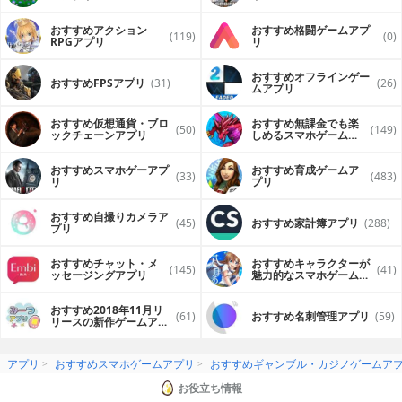
おすすめアクション
おすすめ格闘ゲームアプ
(119)
(0)
RPGアプリ
リ
おすすめオフラインゲー
おすすめFPSアプリ
(31)
(26)
ムアプリ
おすすめ仮想通貨・ブロ
おすすめ無課金でも楽
(50)
(149)
ックチェーンアプリ
しめるスマホゲームア
プリ
おすすめスマホゲーアプ
おすすめ育成ゲームア
(33)
(483)
リ
プリ
おすすめ自撮りカメラア
(45)
おすすめ家計簿アプリ
(288)
プリ
おすすめチャット・メ
おすすめキャラクターが
(145)
(41)
ッセージングアプリ
魅力的なスマホゲームア
プリ
おすすめ2018年11月リ
(61)
おすすめ名刺管理アプリ
(59)
リースの新作ゲームアプ
リ
アプリ
おすすめスマホゲームアプリ
おすすめギャンブル・カジノゲームア
お役立ち情報