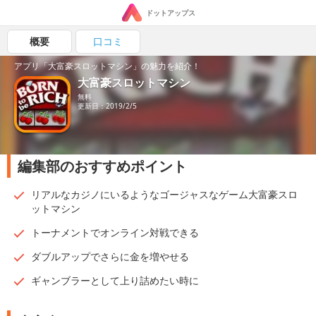
ドットアップス
概要
口コミ
アプリ「大富豪スロットマシン」の魅力を紹介！
大富豪スロットマシン
無料
更新日：2019/2/5
編集部のおすすめポイント
リアルなカジノにいるようなゴージャスなゲーム大富豪スロ
ットマシン
トーナメントでオンライン対戦できる
ダブルアップでさらに金を増やせる
ギャンブラーとして上り詰めたい時に