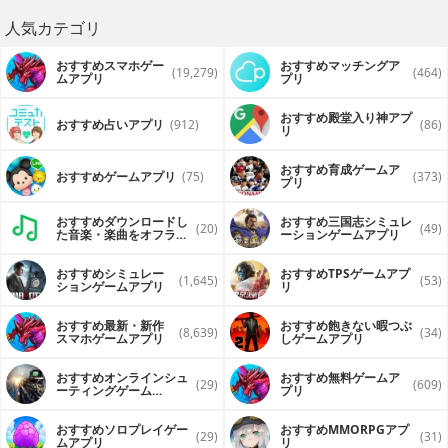
人気カテゴリ
おすすめスマホゲー
おすすめマッチングア
(19,279)
(464)
ムアプリ
プリ
おすすめ殿堂入り神アプ
おすすめ占いアプリ
(912)
(86)
リ
おすすめ育成ゲームア
おすすめゲームアプリ
(75)
(373)
プリ
おすすめダウンロードし
おすすめ三国志シミュレ
(20)
(49)
た音楽・楽曲をオフライ
ーションゲームアプリ
ンで再生するアプリ
おすすめシミュレー
おすすめTPSゲームアプ
(1,645)
(53)
ションゲームアプリ
リ
おすすめ最新・新作
おすすめ飽きない暇つぶ
(8,639)
(34)
スマホゲームアプリ
しゲームアプリ
おすすめオンラインシュ
おすすめ無料ゲームア
(29)
(609)
ーティングゲーム
プリ
（FPS・TPS）アプリ
おすすめソロプレイゲー
おすすめ MMORPGアプ
(29)
(31)
ムアプリ
リ