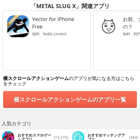
「METAL SLUG X」関連アプリ
Vector for iPhone
お前、
Free
の？
無料
Nekki Limited
無料
REP
横スクロールアクションゲーム
のアプリが気になる方はこちら
をチェック
横スクロールアクションゲームのアプリ一覧
人気カテゴリ
おすすめスマホゲー
おすすめマッチングア
(19,279)
(464)
ムアプリ
プリ