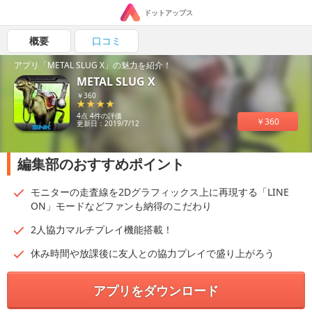
ドットアップス
概要
口コミ
アプリ「METAL SLUG X」の魅力を紹介！
METAL SLUG X
￥360
4点 4件の評価
￥360
更新日：2019/7/12
編集部のおすすめポイント
モニターの走査線を2Dグラフィックス上に再現する「LINE
ON」モードなどファンも納得のこだわり
2人協力マルチプレイ機能搭載！
休み時間や放課後に友人との協力プレイで盛り上がろう
アプリをダウンロード