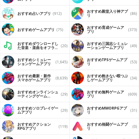
おすすめ殿堂入り神アプ
おすすめ占いアプリ
(912)
(86)
リ
おすすめ育成ゲームア
おすすめゲームアプリ
(75)
(373)
プリ
おすすめダウンロードし
おすすめ三国志シミュレ
(20)
(49)
た音楽・楽曲をオフライ
ーションゲームアプリ
ンで再生するアプリ
おすすめシミュレー
おすすめTPSゲームアプ
(1,645)
(53)
ションゲームアプリ
リ
おすすめ最新・新作
おすすめ飽きない暇つぶ
(8,639)
(34)
スマホゲームアプリ
しゲームアプリ
おすすめオンラインシュ
おすすめ無料ゲームア
(29)
(609)
ーティングゲーム
プリ
（FPS・TPS）アプリ
おすすめソロプレイゲー
おすすめ MMORPGアプ
(29)
(31)
ムアプリ
リ
おすすめアクション
おすすめ格闘ゲームアプ
(119)
(0)
RPGアプリ
リ