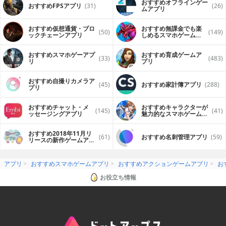
おすすめオフラインゲー
おすすめFPSアプリ
(31)
(26)
ムアプリ
おすすめ仮想通貨・ブロ
おすすめ無課金でも楽
(50)
(149)
ックチェーンアプリ
しめるスマホゲームア
プリ
おすすめスマホゲーアプ
おすすめ育成ゲームア
(33)
(483)
リ
プリ
おすすめ自撮りカメラア
(45)
おすすめ家計簿アプリ
(288)
プリ
おすすめチャット・メ
おすすめキャラクターが
(145)
(41)
ッセージングアプリ
魅力的なスマホゲームア
プリ
おすすめ2018年11月リ
(61)
おすすめ名刺管理アプリ
(59)
リースの新作ゲームアプ
リ
アプリ
おすすめスマホゲームアプリ
おすすめアクションゲームアプリ
お
お役立ち情報