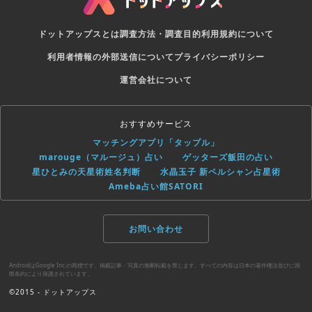
ドットアップスとは
調査方法・調査目的
利用規約について
利用者情報の外部送信について
プライバシーポリシー
運営会社について
おすすめサービス
マッチングアプリ「タップル」
marouge（マルージュ）占い
ゲッターズ飯田の占い
星ひとみの天星術姓名判断
水晶玉子 新ペルシャン占星術
Ameba占い館SATORI
お問い合わせ
AndroidはGoogle Inc.の商標です。掲載記事・写真の無断転載を禁じます。すべての内容は日本の著作権法並びに国
際条約により保護されています。
©2015 - ドットアップス