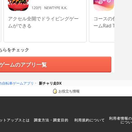
120円
NEWTYPE K.K.
240円
F
アクセル全開でドライビングゲー
コースの色合いが
ムができる
ームRad Trails!
ちらをチェック
ゲームのアプリ一覧
め自転車ゲームアプリ
新チャリ走DX
お役立ち情報
利用者情報の
ットアップスとは
調査方法・調査目的
利用規約について
につい