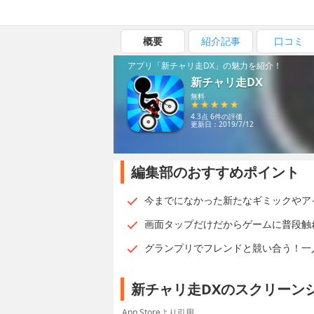
概要
紹介記事
口コミ
アプリ「新チャリ走DX」の魅力を紹介！
新チャリ走DX
無料
4.3点 6件の評価
更新日：2019/7/12
編集部のおすすめポイント
今までになかった新たなギミックやア
画面タップだけだからゲームに普段触
グランプリでフレンドと競い合う！一
新チャリ走DXのスクリーン
App Storeより引用