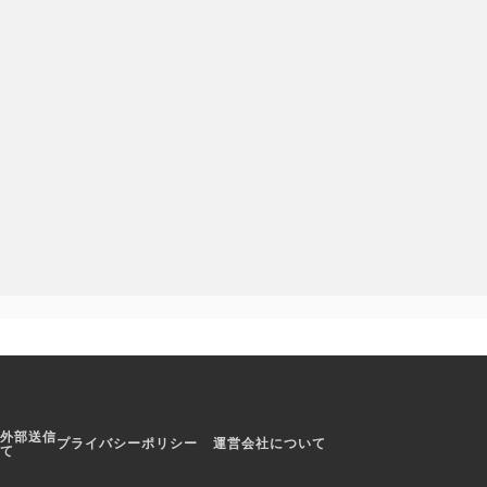
redBear Games LTD
120円
randall cole
美しいレースゲ
消防車好きのお子さまにピッタ
リ。現場に急行して消火作業をし
よう
外部送信
プライバシーポリシー
運営会社について
て