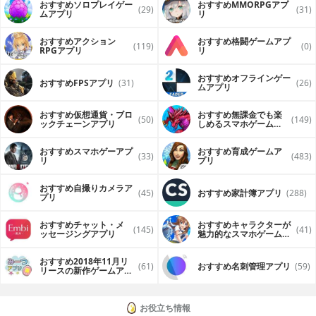
おすすめソロプレイゲー
おすすめ MMORPGアプ
(29)
(31)
ムアプリ
リ
おすすめアクション
おすすめ格闘ゲームアプ
(119)
(0)
RPGアプリ
リ
おすすめオフラインゲー
おすすめFPSアプリ
(31)
(26)
ムアプリ
おすすめ仮想通貨・ブロ
おすすめ無課金でも楽
(50)
(149)
ックチェーンアプリ
しめるスマホゲームア
プリ
おすすめスマホゲーアプ
おすすめ育成ゲームア
(33)
(483)
リ
プリ
おすすめ自撮りカメラア
(45)
おすすめ家計簿アプリ
(288)
プリ
おすすめチャット・メ
おすすめキャラクターが
(145)
(41)
ッセージングアプリ
魅力的なスマホゲームア
プリ
おすすめ2018年11月リ
(61)
おすすめ名刺管理アプリ
(59)
リースの新作ゲームアプ
リ
お役立ち情報