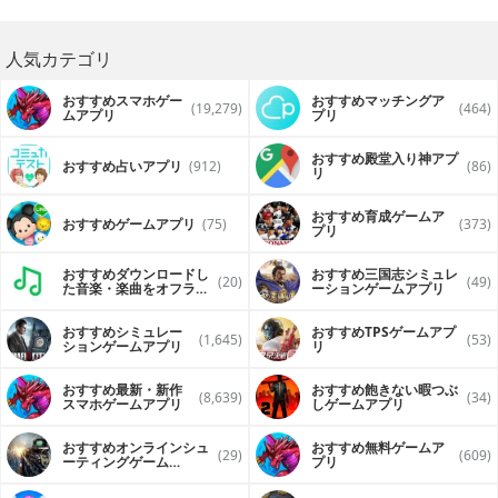
人気カテゴリ
おすすめスマホゲー
おすすめマッチングア
(19,279)
(464)
ムアプリ
プリ
おすすめ殿堂入り神アプ
おすすめ占いアプリ
(912)
(86)
リ
おすすめ育成ゲームア
おすすめゲームアプリ
(75)
(373)
プリ
おすすめダウンロードし
おすすめ三国志シミュレ
(20)
(49)
た音楽・楽曲をオフライ
ーションゲームアプリ
ンで再生するアプリ
おすすめシミュレー
おすすめTPSゲームアプ
(1,645)
(53)
ションゲームアプリ
リ
おすすめ最新・新作
おすすめ飽きない暇つぶ
(8,639)
(34)
スマホゲームアプリ
しゲームアプリ
おすすめオンラインシュ
おすすめ無料ゲームア
(29)
(609)
ーティングゲーム
プリ
（FPS・TPS）アプリ