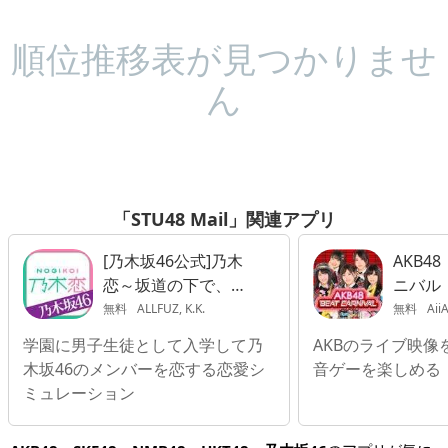
順位推移表が見つかりませ
ん
「STU48 Mail」関連アプリ
[乃木坂46公式]乃木
AKB4
恋～坂道の下で、あ
ニバル
の日僕は恋をした～
無料
ALLFUZ, K.K.
無料
Aii
学園に男子生徒として入学して乃
AKBのライブ映像
木坂46のメンバーを恋する恋愛シ
音ゲーを楽しめる
ミュレーション