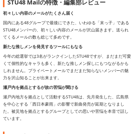
STU48 Mailの特徴・編集部レビュー
初々しい内容のメールがたくさん届く
国内にある48グループで最後にできた、いわゆる「末っ子」である
STU48メンバーの、初々しい内容のメールが沢山届きます。送られ
てくるメールの数も総じて多めです。
新たな推しメンを発見するツールにもなる
今年の総選挙では3名がランクインしたSTU48ですが、まだまだ可愛
くて個性的なキャラも多く、新たな推しメン探しにもつながるかも
しれません。プライベートメールでまだまだ知らないメンバーの魅
力を沢山知ることが出来ます。
瀬戸内を拠点とするが故の苦悩が聞ける
瀬戸内地方を拠点として活動するSTU48は、先月発生した、広島県
を中心とする「西日本豪雨」の影響で新曲発売が延期となりまし
た。被災地を拠点とするグループとしての思いや苦悩を本音で話し
ています。