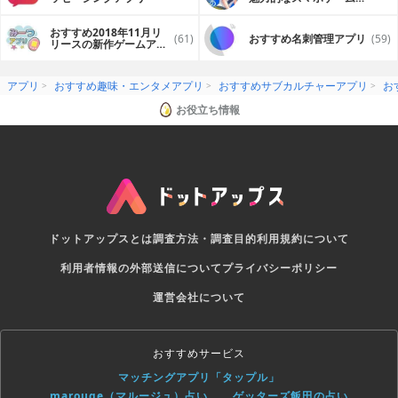
プリ
おすすめ2018年11月リ
(61)
おすすめ名刺管理アプリ
(59)
リースの新作ゲームアプ
リ
アプリ
おすすめ趣味・エンタメアプリ
おすすめサブカルチャーアプリ
お
お役立ち情報
ドットアップスとは
調査方法・調査目的
利用規約について
利用者情報の外部送信について
プライバシーポリシー
運営会社について
おすすめサービス
マッチングアプリ「タップル」
marouge（マルージュ）占い
ゲッターズ飯田の占い