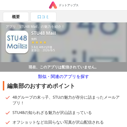
ドットアップス
概要
口コミ
アプリ「STU48 Mail」の魅力を紹介！
STU48 Mail
無料
3.8点 4件の評価
更新日：2026/8/5
現在、このアプリは配信されていません。
類似・関連のアプリを探す
編集部のおすすめポイント
48グループの末っ子、STUの魅力が存分に詰まったメールア
プリ！
STU48の知られざる魅力が沢山詰まっている
オフショットなど出回らない写真が沢山配信される