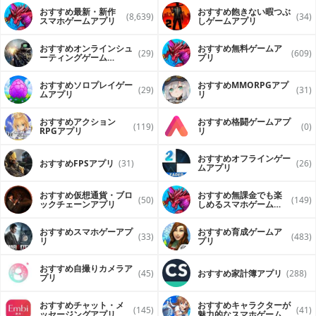
おすすめ最新・新作
おすすめ飽きない暇つぶ
(8,639)
(34)
スマホゲームアプリ
しゲームアプリ
おすすめオンラインシュ
おすすめ無料ゲームア
(29)
(609)
ーティングゲーム
プリ
（FPS・TPS）アプリ
おすすめソロプレイゲー
おすすめ MMORPGアプ
(29)
(31)
ムアプリ
リ
おすすめアクション
おすすめ格闘ゲームアプ
(119)
(0)
RPGアプリ
リ
おすすめオフラインゲー
おすすめFPSアプリ
(31)
(26)
ムアプリ
おすすめ仮想通貨・ブロ
おすすめ無課金でも楽
(50)
(149)
ックチェーンアプリ
しめるスマホゲームア
プリ
おすすめスマホゲーアプ
おすすめ育成ゲームア
(33)
(483)
リ
プリ
おすすめ自撮りカメラア
(45)
おすすめ家計簿アプリ
(288)
プリ
おすすめチャット・メ
おすすめキャラクターが
(145)
(41)
ッセージングアプリ
魅力的なスマホゲームア