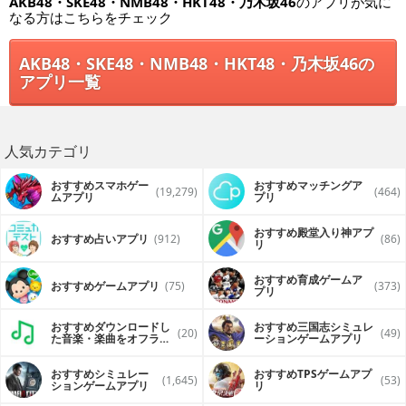
AKB48・SKE48・NMB48・HKT48・乃木坂46
のアプリが気に
なる方はこちらをチェック
AKB48・SKE48・NMB48・HKT48・乃木坂46の
アプリ一覧
人気カテゴリ
おすすめスマホゲー
おすすめマッチングア
(19,279)
(464)
ムアプリ
プリ
おすすめ殿堂入り神アプ
おすすめ占いアプリ
(912)
(86)
リ
おすすめ育成ゲームア
おすすめゲームアプリ
(75)
(373)
プリ
おすすめダウンロードし
おすすめ三国志シミュレ
(20)
(49)
た音楽・楽曲をオフライ
ーションゲームアプリ
ンで再生するアプリ
おすすめシミュレー
おすすめTPSゲームアプ
(1,645)
(53)
ションゲームアプリ
リ