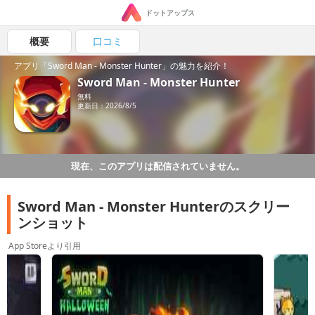
ドットアップス
概要
口コミ
アプリ「Sword Man - Monster Hunter」の魅力を紹介！
Sword Man - Monster Hunter
無料
更新日：2026/8/5
現在、このアプリは配信されていません。
Sword Man - Monster Hunterのスクリー
ンショット
App Storeより引用