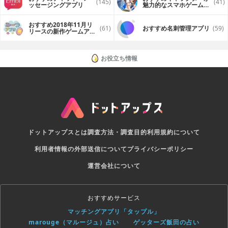
(145)
(41)
ッセージングアプリ
魅力的なスマホゲームア
our mail: swordman@gemmob.com or fan-page
プリ
https://www.facebook.com/swordmanmonsterhunter/
おすすめ2018年11月リ
(61)
おすすめ名刺管理アプリ
(59)
リースの新作ゲームアプ
リ
お役立ち情報
ドットアップスとは
調査方法・調査目的
利用規約について
利用者情報の外部送信について
プライバシーポリシー
運営会社について
おすすめサービス
マッチングアプリ「タップル」
marouge（マルージュ）占い
ゲッターズ飯田の占い