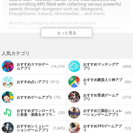
side-scrolling RPG filled with collecting various powerful
swords through dungeons such as: Bazeguard,
Draughtbane, Katana, Ghostwalker,... and more!
#Exciting gameplay and immersive content
Role in a Bounty Hunter, fight against massive monsters,
beat giant bosses, avoid traps, complete heroic quests
もっと見る
and get more huge rewards through dungeons! There
are many hidden areas somewhere in each dungeon.
Explore them and find more rewards.
人気カテゴリ
#A ton of items to collect
From Normal to Super rare items! Hunting monster to
おすすめスマホゲー
おすすめマッチングア
find them. Collect various items to craft and upgrade
(19,279)
(464)
ムアプリ
プリ
your swords. Items also can be obtained through
opening Chests in Shop.
おすすめ殿堂入り神アプ
おすすめ占いアプリ
(912)
(86)
リ
#Break the limits of hero growth through upgrading your
weapons
Each blade has its own powerful: Shock/freeze/burn
おすすめ育成ゲームア
おすすめゲームアプリ
(75)
(373)
out/drain… monsters. For every different blades, various
プリ
effects and skins are applied. So, which type of blade will
you pick? Invest wisely!
おすすめダウンロードし
おすすめ三国志シミュレ
(20)
(49)
The more you upgrade your blades, the more you
た音楽・楽曲をオフライ
ーションゲームアプリ
increase your strength in the dangerous adventure.
ンで再生するアプリ
おすすめシミュレー
おすすめTPSゲームアプ
#Beautiful graphic and effect absolutely impress you at
(1,645)
(53)
ションゲームアプリ
リ
the first time