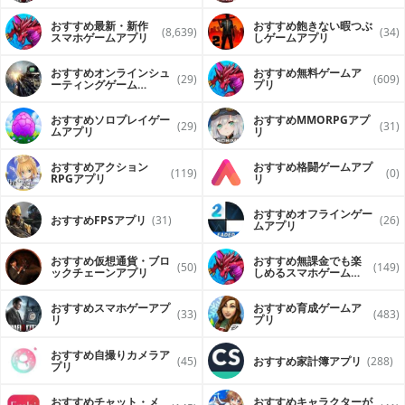
Immerses yourself in the cute overload & colorful
graphics.
おすすめ最新・新作
おすすめ飽きない暇つぶ
(8,639)
(34)
スマホゲームアプリ
しゲームアプリ
Delivers the best in smartphone graphics
Sword Man: Monster Hunter in a nutshell:
おすすめオンラインシュ
おすすめ無料ゲームア
(29)
(609)
No internet connection required
ーティングゲーム
プリ
（FPS・TPS）アプリ
Well-designed with virtual buttons to control your hero
easily
おすすめソロプレイゲー
おすすめ MMORPGアプ
(29)
(31)
Stunning costumes: Mercenary, Time traveler, Tiger
ムアプリ
リ
Kiddo, Ninja Slayer, Asura,...
Collect hundreds of rare items through dungeons and
おすすめアクション
おすすめ格闘ゲームアプ
opening chests.
(119)
(0)
RPGアプリ
リ
Explore the beautiful, hand-crafted dungeons of fantasy
world.
おすすめオフラインゲー
おすすめFPSアプリ
(31)
(26)
ムアプリ
Sword Man - Monster hunter is completely free to
download and play but some game items may be
purchase for real money.
おすすめ仮想通貨・ブロ
おすすめ無課金でも楽
(50)
(149)
ックチェーンアプリ
しめるスマホゲームア
プリ
ANNOUNCEMENT:
- We cleared all the data of the previous versions.
おすすめスマホゲーアプ
おすすめ育成ゲームア
(33)
(483)
- We already tracked all users (PAUs) who bought our IAP
リ
プリ
packs. We will gift back those users in live version.
- At this version, we renewed so many stuffs to give the
おすすめ自撮りカメラア
best experiences for users. Keep supporting us, we will
(45)
おすすめ家計簿アプリ
(288)
プリ
try to complete our game as fast as we can.
- Please write your feelings about this game, we need all
your critics. Feel free to comment, or send your review to
おすすめチャット・メ
おすすめキャラクターが