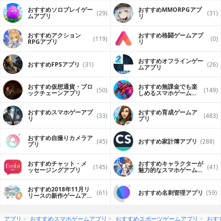
おすすめソロプレイゲー
おすすめ MMORPGアプ
(29)
(31)
ムアプリ
リ
おすすめアクション
おすすめ格闘ゲームアプ
(119)
(0)
RPGアプリ
リ
おすすめオフラインゲー
おすすめFPSアプリ
(31)
(26)
ムアプリ
おすすめ仮想通貨・ブロ
おすすめ無課金でも楽
(50)
(149)
ックチェーンアプリ
しめるスマホゲームア
プリ
おすすめスマホゲーアプ
おすすめ育成ゲームア
(33)
(483)
リ
プリ
おすすめ自撮りカメラア
(45)
おすすめ家計簿アプリ
(288)
プリ
おすすめチャット・メ
おすすめキャラクターが
(145)
(41)
ッセージングアプリ
魅力的なスマホゲームア
プリ
おすすめ2018年11月リ
(61)
おすすめ名刺管理アプリ
(59)
リースの新作ゲームアプ
リ
アプリ
おすすめスマホゲームアプリ
おすすめスポーツゲームアプリ
おす