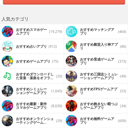
人気カテゴリ
おすすめスマホゲー
おすすめマッチングア
(19,279)
(464)
ムアプリ
プリ
おすすめ殿堂入り神アプ
おすすめ占いアプリ
(912)
(86)
リ
おすすめ育成ゲームア
おすすめゲームアプリ
(75)
(373)
プリ
おすすめダウンロードし
おすすめ三国志シミュレ
(20)
(49)
た音楽・楽曲をオフライ
ーションゲームアプリ
ンで再生するアプリ
おすすめシミュレー
おすすめTPSゲームアプ
(1,645)
(53)
ションゲームアプリ
リ
おすすめ最新・新作
おすすめ飽きない暇つぶ
(8,639)
(34)
スマホゲームアプリ
しゲームアプリ
おすすめオンラインシュ
おすすめ無料ゲームア
(29)
(609)
ーティングゲーム
プリ
（FPS・TPS）アプリ