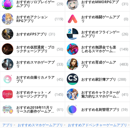
おすすめソロプレイゲー
おすすめ MMORPGアプ
(29)
(31)
ムアプリ
リ
おすすめアクション
おすすめ格闘ゲームアプ
(119)
(0)
RPGアプリ
リ
おすすめオフラインゲー
おすすめFPSアプリ
(31)
(26)
ムアプリ
おすすめ仮想通貨・ブロ
おすすめ無課金でも楽
(50)
(149)
ックチェーンアプリ
しめるスマホゲームア
プリ
おすすめスマホゲーアプ
おすすめ育成ゲームア
(33)
(483)
リ
プリ
おすすめ自撮りカメラア
(45)
おすすめ家計簿アプリ
(288)
プリ
おすすめチャット・メ
おすすめキャラクターが
(145)
(41)
ッセージングアプリ
魅力的なスマホゲームア
プリ
おすすめ2018年11月リ
(61)
おすすめ名刺管理アプリ
(59)
リースの新作ゲームアプ
リ
アプリ
おすすめスマホゲームアプリ
おすすめアドベンチャーゲームアプリ