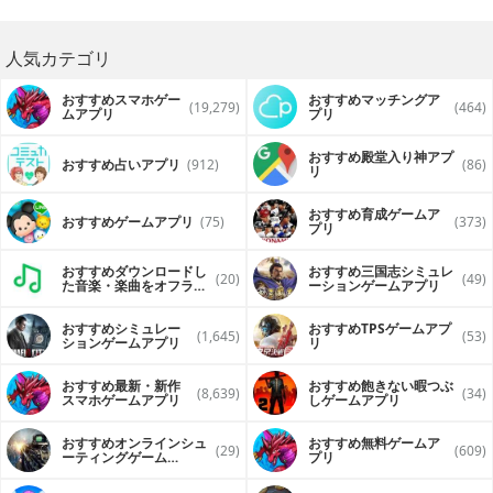
人気カテゴリ
おすすめスマホゲー
おすすめマッチングア
(19,279)
(464)
ムアプリ
プリ
おすすめ殿堂入り神アプ
おすすめ占いアプリ
(912)
(86)
リ
おすすめ育成ゲームア
おすすめゲームアプリ
(75)
(373)
プリ
おすすめダウンロードし
おすすめ三国志シミュレ
(20)
(49)
た音楽・楽曲をオフライ
ーションゲームアプリ
ンで再生するアプリ
おすすめシミュレー
おすすめTPSゲームアプ
(1,645)
(53)
ションゲームアプリ
リ
おすすめ最新・新作
おすすめ飽きない暇つぶ
(8,639)
(34)
スマホゲームアプリ
しゲームアプリ
おすすめオンラインシュ
おすすめ無料ゲームア
(29)
(609)
ーティングゲーム
プリ
（FPS・TPS）アプリ