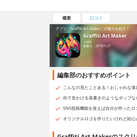
概要
口コミ
アプリ「Graffiti Art Maker」の魅力を紹介！
Graffiti Art Maker
￥600
更新日：2019/1/27
編集部のおすすめポイント
こんなの見たことある！おしゃれな落
街で見かける落書きのようなポップな
SNS投稿機能を使えば自分が作った
オリジナルロゴを作りたいけれど絵心
Graffiti Art Makerの