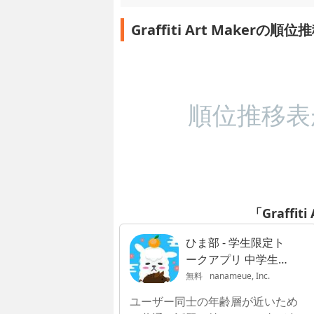
Graffiti Art Makerの順位
順位推移表
「Graffit
ひま部 - 学生限定ト
ークアプリ 中学生・
高校生・大学生限定
無料
nanameue, Inc.
ユーザー同士の年齢層が近いため