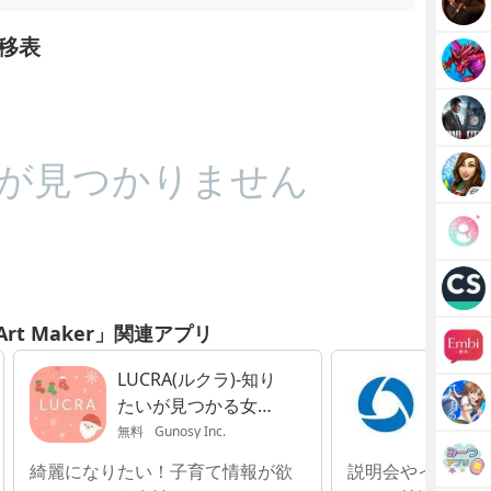
推移表
が見つかりません
i Art Maker」関連アプリ
LUCRA(ルクラ)-知り
ワンキ
たいが見つかる女性
策アプ
向けアプリ
無料
Gunosy Inc.
無料
ON
綺麗になりたい！子育て情報が欲
説明会やインター