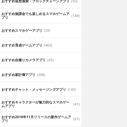
おすすめ仮想通貨・ブロックチェーンアプリ
(50)
おすすめ無課金でも楽しめるスマホゲームア
(149)
プリ
おすすめスマホゲーアプリ
(33)
おすすめ育成ゲームアプリ
(483)
おすすめ自撮りカメラアプリ
(45)
おすすめ家計簿アプリ
(288)
おすすめチャット・メッセージングアプリ
(145)
ャリア 就活対
微博
おすすめキャラクターが魅力的なスマホゲー
(41)
リ
ムアプリ
E CAREER Inc.
無料
SINA Corporation (Nasdaq: SINA)
おすすめ2018年11月リリースの新作ゲームア
(61)
プリ
ンの情報も丸わ
Twitter+Facebook？ SNSのいいと