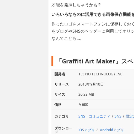
才能を発揮しちゃうかも!?
いろいろなものに活用できる画像保存機能
作ったロゴをスマートフォンに保存してお
をブログやSNSのヘッダーに利用してオリ
なんてことも…。
「Graffiti Art Maker
開発者
TESYIO TECHNOLOGY INC.
リリース
2013年9月10日
サイズ
20.33 MB
価格
￥600
SNS・コミュニティ
SNS
限定
カテゴリ
ダウンロー
iOSアプリ
Androidアプリ
ド