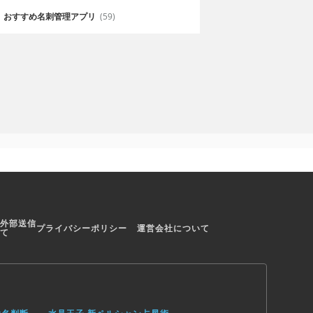
つコラムも閲覧
ころがギュッと詰まってる！
おすすめ名刺管理アプリ
(59)
外部送信
プライバシーポリシー
運営会社について
て