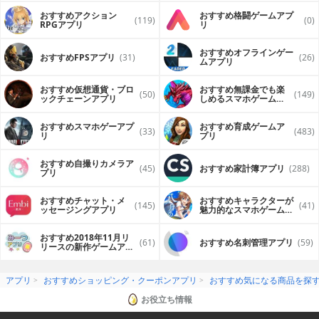
おすすめアクション
おすすめ格闘ゲームアプ
(119)
(0)
RPGアプリ
リ
おすすめオフラインゲー
おすすめFPSアプリ
(31)
(26)
ムアプリ
おすすめ仮想通貨・ブロ
おすすめ無課金でも楽
(50)
(149)
ックチェーンアプリ
しめるスマホゲームア
プリ
おすすめスマホゲーアプ
おすすめ育成ゲームア
(33)
(483)
リ
プリ
おすすめ自撮りカメラア
(45)
おすすめ家計簿アプリ
(288)
プリ
おすすめチャット・メ
おすすめキャラクターが
(145)
(41)
ッセージングアプリ
魅力的なスマホゲームア
プリ
おすすめ2018年11月リ
(61)
おすすめ名刺管理アプリ
(59)
リースの新作ゲームアプ
リ
アプリ
おすすめショッピング・クーポンアプリ
おすすめ気になる商品を探
お役立ち情報