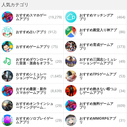
人気カテゴリ
おすすめスマホゲー
おすすめマッチングア
(19,279)
(464)
ムアプリ
プリ
おすすめ殿堂入り神アプ
おすすめ占いアプリ
(912)
(86)
リ
おすすめ育成ゲームア
おすすめゲームアプリ
(75)
(373)
プリ
おすすめダウンロードし
おすすめ三国志シミュレ
(20)
(49)
た音楽・楽曲をオフライ
ーションゲームアプリ
ンで再生するアプリ
おすすめシミュレー
おすすめTPSゲームアプ
(1,645)
(53)
ションゲームアプリ
リ
おすすめ最新・新作
おすすめ飽きない暇つぶ
(8,639)
(34)
スマホゲームアプリ
しゲームアプリ
おすすめオンラインシュ
おすすめ無料ゲームア
(29)
(609)
ーティングゲーム
プリ
（FPS・TPS）アプリ
おすすめソロプレイゲー
おすすめ MMORPGアプ
(29)
(31)
ムアプリ
リ