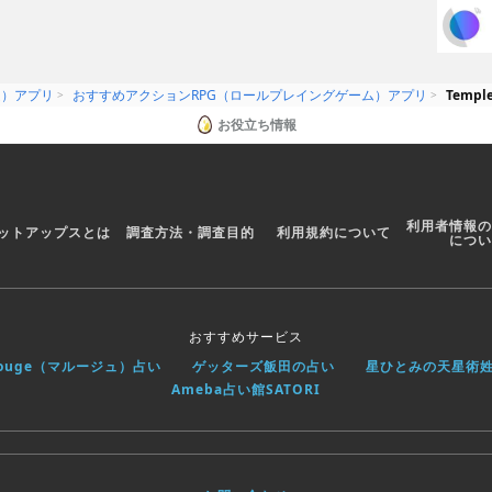
ム）アプリ
おすすめアクションRPG（ロールプレイングゲーム）アプリ
Temple
nd
 to 4 players.
お役立ち情報
利用者情報の
ットアップスとは
調査方法・調査目的
利用規約について
につい
おすすめサービス
rouge（マルージュ）占い
ゲッターズ飯田の占い
星ひとみの天星術
Ameba占い館SATORI