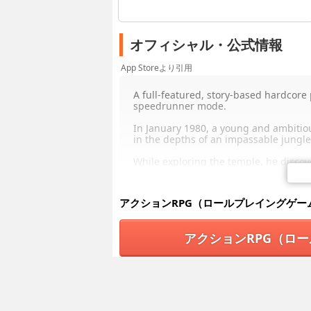
オフィシャル・公式情報
App Storeより引用
A full-featured, story-based hardcore
speedrunner mode.
In January 1980, a young and ambitio
in the depths of an impassable jungle
While exploring the temple, he discove
However, getting out of the temple wit
The sanctuary is full of intricate dead
アクションRPG（ロールプレイングゲー
bloodthirsty beasts hunting for new s
Multiple skeletons scattered here and
アクションRPG（ロ
before, but let no one out alive. The 
he can to avoid the fate of his predec
Our hero is accompanied by a mysteri
These two unworldly creatures graduall
unfolded at the Temple of Spikes cent