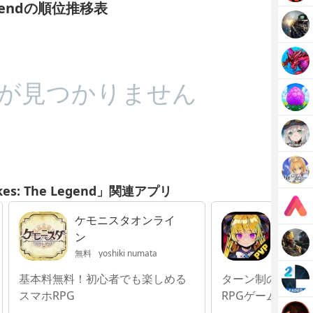
 Legendの順位推移表
が見つかりません
pikes: The Legend」関連アプリ
ケモニスタオンライ
カプセ
ン
ト!
無料
yoshiki numata
無料
al
基本料無料！初心者でも楽しめる
ターン制のひっぱ
スマホRPG
RPGゲーム