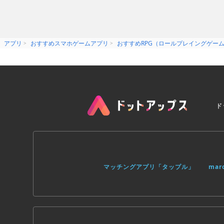
Game features:
— Hardcore gameplay
— Intriguing storyline
— 25 characters with unique abilities
— Battles with ruthless bosses
アプリ
おすすめスマホゲームアプリ
おすすめRPG（ロールプレイングゲー
— Time control: slowdown, time rewi
— The hot-seat multiplayer mode — up
— 30 levels
ド
マッチングアプリ「タップル」
ma