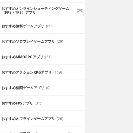
おすすめオンラインシューティングゲーム
(29)
（FPS・TPS）アプリ
おすすめ無料ゲームアプリ
(609)
おすすめソロプレイゲームアプリ
(29)
おすすめ MMORPGアプリ
(31)
おすすめアクションRPGアプリ
(119)
おすすめ格闘ゲームアプリ
(0)
ルモン,ファイ
Goddess～闇夜の奇
跡～
おすすめFPSアプリ
(31)
lm
無料
Kunlun Japan Co.,Ltd.
りアクション
綺麗な女神とさらに派手な幻獣が
おすすめオフラインゲームアプリ
(26)
登場するゲームでセクシーな女神
と強大な幻獣たちが守護してくれ