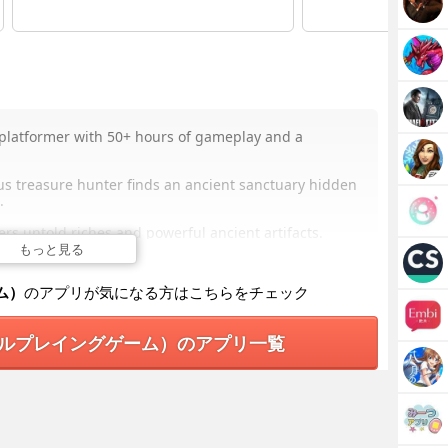
 platformer with 50+ hours of gameplay and a
us treasure hunter finds an ancient sanctuary hidden
.
rs untold riches and powerful ancient artifacts.
h the treasure turns out to be quite a challenge.
もっと見る
ly traps and its dark labyrinths abound in
ム）
のアプリが気になる方はこちらをチェック
ouls.
 there are a sign that the temple had been visited
ールプレイングゲーム）のアプリ一覧
protagonist has no other options but to do everything
essors.
ous grumpy ghost and an ancient stingy genie.
y reveal the details of the terrible events that
uries ago.