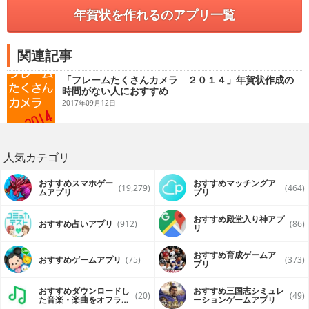
年賀状を作れるのアプリ一覧
関連記事
「フレームたくさんカメラ ２０１４」年賀状作成の
時間がない人におすすめ
2017年09月12日
人気カテゴリ
おすすめスマホゲー
おすすめマッチングア
(19,279)
(464)
ムアプリ
プリ
おすすめ殿堂入り神アプ
おすすめ占いアプリ
(912)
(86)
リ
おすすめ育成ゲームア
おすすめゲームアプリ
(75)
(373)
プリ
おすすめダウンロードし
おすすめ三国志シミュレ
(20)
(49)
た音楽・楽曲をオフライ
ーションゲームアプリ
ンで再生するアプリ