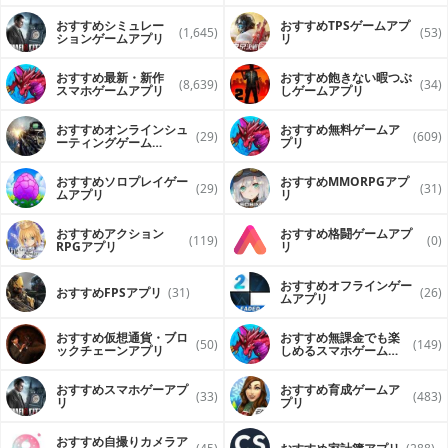
おすすめシミュレー
おすすめTPSゲームアプ
(1,645)
(53)
ションゲームアプリ
リ
おすすめ最新・新作
おすすめ飽きない暇つぶ
(8,639)
(34)
スマホゲームアプリ
しゲームアプリ
おすすめオンラインシュ
おすすめ無料ゲームア
(29)
(609)
ーティングゲーム
プリ
（FPS・TPS）アプリ
おすすめソロプレイゲー
おすすめ MMORPGアプ
(29)
(31)
ムアプリ
リ
おすすめアクション
おすすめ格闘ゲームアプ
(119)
(0)
RPGアプリ
リ
おすすめオフラインゲー
おすすめFPSアプリ
(31)
(26)
ムアプリ
おすすめ仮想通貨・ブロ
おすすめ無課金でも楽
(50)
(149)
ックチェーンアプリ
しめるスマホゲームア
プリ
おすすめスマホゲーアプ
おすすめ育成ゲームア
(33)
(483)
リ
プリ
おすすめ自撮りカメラア