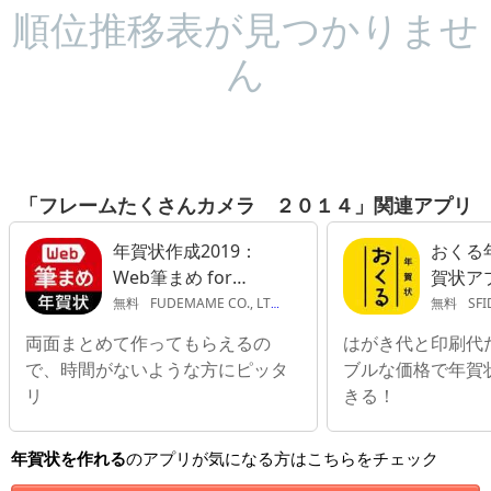
順位推移表が見つかりませ
ん
「フレームたくさんカメラ ２０１４」関連アプリ
年賀状作成2019：
おくる年
Web筆まめ for
賀状ア
iPhone
がき印
無料
FUDEMAME CO., LTD.
無料
SFI
両面まとめて作ってもらえるの
はがき代と印刷代
で、時間がないような方にピッタ
ブルな価格で年賀
リ
きる！
年賀状を作れる
のアプリが気になる方はこちらをチェック