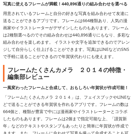
写真に使えるフレームが満載！440,896通りの組み合わせを選べる
用意されているフレームと自分の好きな写真を組み合わせて友達に
送ることができるアプリです。フレームは664種類あり、人気の漫
画家やイラストレーターがデザインしたものもあります。フレーム
は2種類選べるのでその組み合わせは440,896通りにもなり、多彩な
組み合わせを楽しめます。 イラストや文字を追加できるのでアレン
ジして自分らしく仕上げることができます。写真はLINEなどのSNS
で手軽に送ることができるので年賀状代わりにも使えます。
フレームたくさんカメラ ２０１４の特徴・
編集部レビュー
一風変わったフレームと合成して、おもしろい年賀状が作成可能！
「フレームたくさんカメラ ２０１４」は、フェイスブックやLINEな
どで送ることができる年賀状を作れるアプリです。フレームの数は
664個と、種類が豊富で中には漫画家やイラストレーターとコラボ
したものもあります。フレームは2個まで指定可能な上、「謹賀新
年」などのテキストやスタンプもあったりと簡単に年賀状が作成で
きます。また、フレームに合わせて写真を撮って合成することも可