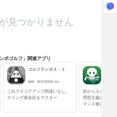
が見つかりません
ンポゴルフ」関連アプリ
ゴルフテンポ３：１
ゴルフ
分析 Dr
無料
NEXTBOOK, Inc.
無料
Ka
これでスコアアップ間違いなし、
形から入りたいゴ
スイング黄金比をマスター
理想主義のゴルフ
マンス修正に役立