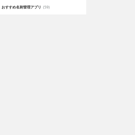
おすすめ名刺管理アプリ
(59)
スイング動画
全国ゴルフ天気
. Swing
zushi Makino
無料
CITYCOMMUNICATIONS INC.
ルフ初心者や、
2,000コース以上もの日本全国のゴ
ァーのパフォー
ルフ場の天気データが収録されて
ちます。
いる。