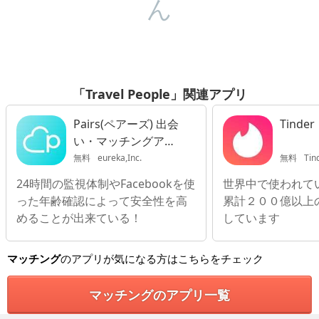
ん
「Travel People」関連アプリ
Pairs(ペアーズ) 出会
Tinder
い・マッチングアプ
リ
無料
eureka,Inc.
無料
Tin
24時間の監視体制やFacebookを使
世界中で使われて
った年齢確認によって安全性を高
累計２００億以上
めることが出来ている！
しています
マッチング
のアプリが気になる方はこちらをチェック
マッチングのアプリ一覧