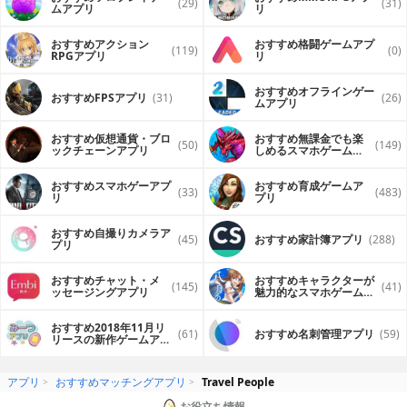
(29)
(31)
ムアプリ
リ
おすすめアクション
おすすめ格闘ゲームアプ
(119)
(0)
RPGアプリ
リ
おすすめオフラインゲー
おすすめFPSアプリ
(31)
(26)
ムアプリ
おすすめ仮想通貨・ブロ
おすすめ無課金でも楽
(50)
(149)
ックチェーンアプリ
しめるスマホゲームア
プリ
おすすめスマホゲーアプ
おすすめ育成ゲームア
(33)
(483)
リ
プリ
おすすめ自撮りカメラア
(45)
おすすめ家計簿アプリ
(288)
プリ
おすすめチャット・メ
おすすめキャラクターが
(145)
(41)
ッセージングアプリ
魅力的なスマホゲームア
プリ
おすすめ2018年11月リ
(61)
おすすめ名刺管理アプリ
(59)
リースの新作ゲームアプ
リ
アプリ
おすすめマッチングアプリ
Travel People
お役立ち情報