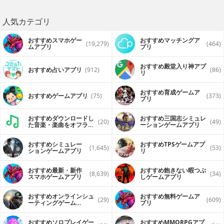
人気カテゴリ
おすすめスマホゲー
おすすめマッチングア
(19,279)
(464)
ムアプリ
プリ
おすすめ殿堂入り神アプ
おすすめ占いアプリ
(912)
(86)
リ
おすすめ育成ゲームア
おすすめゲームアプリ
(75)
(373)
プリ
おすすめダウンロードし
おすすめ三国志シミュレ
(20)
(49)
た音楽・楽曲をオフライ
ーションゲームアプリ
ンで再生するアプリ
おすすめシミュレー
おすすめTPSゲームアプ
(1,645)
(53)
ションゲームアプリ
リ
おすすめ最新・新作
おすすめ飽きない暇つぶ
(8,639)
(34)
スマホゲームアプリ
しゲームアプリ
おすすめオンラインシュ
おすすめ無料ゲームア
(29)
(609)
ーティングゲーム
プリ
（FPS・TPS）アプリ
おすすめソロプレイゲー
おすすめ MMORPGアプ