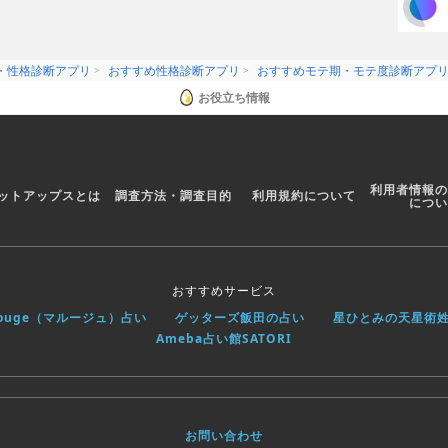
・性格診断アプリ
おすすめ性格診断アプリ
おすすめモテ期・モテ度診断アプ
お役立ち情報
利用者情報の
ットアップスとは
調査方法・調査目的
利用規約について
につい
おすすめサービス
rouge（マルージュ）占い
ゲッターズ飯田の占い
星ひとみの天星術
Ameba占い館SATORI
お問い合わせ