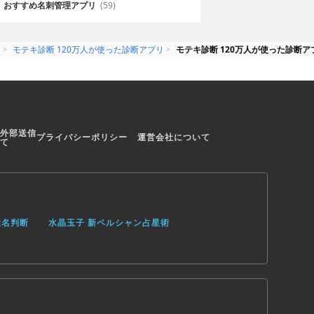
おすすめ名刺管理アプリ
(59)
リ
モテキ診断 120万人が使った診断アプリ
モテキ診断 120万人が使った診断
外部送信
プライバシーポリシー
運営会社について
て
姓名判断
水晶玉子 新ペルシャン占星術