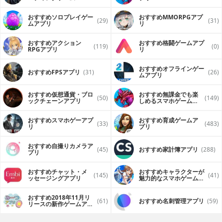
（FPS・TPS）アプリ
おすすめソロプレイゲー
おすすめ MMORPGアプ
(29)
(31)
ムアプリ
リ
おすすめアクション
おすすめ格闘ゲームアプ
(119)
(0)
RPGアプリ
リ
おすすめオフラインゲー
おすすめFPSアプリ
(31)
(26)
ムアプリ
おすすめ仮想通貨・ブロ
おすすめ無課金でも楽
(50)
(149)
ックチェーンアプリ
しめるスマホゲームア
プリ
おすすめスマホゲーアプ
おすすめ育成ゲームア
(33)
(483)
リ
プリ
おすすめ自撮りカメラア
(45)
おすすめ家計簿アプリ
(288)
プリ
おすすめチャット・メ
おすすめキャラクターが
(145)
(41)
ッセージングアプリ
魅力的なスマホゲームア
プリ
おすすめ2018年11月リ
(61)
おすすめ名刺管理アプリ
(59)
リースの新作ゲームアプ
リ