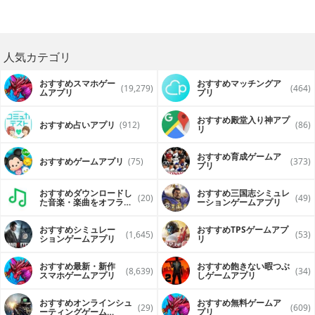
人気カテゴリ
おすすめスマホゲー
おすすめマッチングア
(19,279)
(464)
ムアプリ
プリ
おすすめ殿堂入り神アプ
おすすめ占いアプリ
(912)
(86)
リ
おすすめ育成ゲームア
おすすめゲームアプリ
(75)
(373)
プリ
おすすめダウンロードし
おすすめ三国志シミュレ
(20)
(49)
た音楽・楽曲をオフライ
ーションゲームアプリ
ンで再生するアプリ
おすすめシミュレー
おすすめTPSゲームアプ
(1,645)
(53)
ションゲームアプリ
リ
おすすめ最新・新作
おすすめ飽きない暇つぶ
(8,639)
(34)
スマホゲームアプリ
しゲームアプリ
おすすめオンラインシュ
おすすめ無料ゲームア
(29)
(609)
ーティングゲーム
プリ