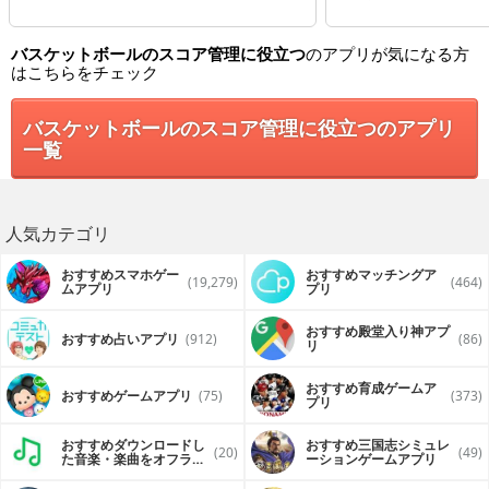
バスケットボールのスコア管理に役立つ
のアプリが気になる方
はこちらをチェック
バスケットボールのスコア管理に役立つのアプリ
一覧
人気カテゴリ
おすすめスマホゲー
おすすめマッチングア
(19,279)
(464)
ムアプリ
プリ
おすすめ殿堂入り神アプ
おすすめ占いアプリ
(912)
(86)
リ
おすすめ育成ゲームア
おすすめゲームアプリ
(75)
(373)
プリ
おすすめダウンロードし
おすすめ三国志シミュレ
(20)
(49)
た音楽・楽曲をオフライ
ーションゲームアプリ
ンで再生するアプリ