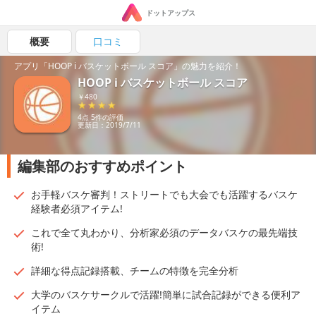
ドットアップス
概要
口コミ
アプリ「HOOP i バスケットボール スコア」の魅力を紹介！
HOOP i バスケットボール スコア
￥480
4点 5件の評価
更新日：2019/7/11
編集部のおすすめポイント
お手軽バスケ審判！ストリートでも大会でも活躍するバスケ
経験者必須アイテム!
これで全て丸わかり、分析家必須のデータバスケの最先端技
術!
詳細な得点記録搭載、チームの特徴を完全分析
大学のバスケサークルで活躍!簡単に試合記録ができる便利ア
イテム