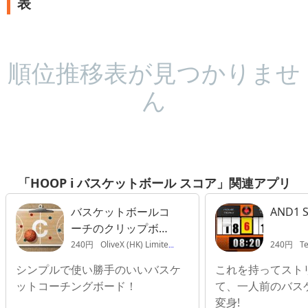
表
順位推移表が見つかりませ
ん
「HOOP i バスケットボール スコア」関連アプリ
バスケットボールコ
AND1 S
ーチのクリップボー
ド
240円
OliveX (HK) Limited
240円
Te
シンプルで使い勝手のいいバスケ
これを持ってスト
ットコーチングボード！
て、一人前のバス
変身!