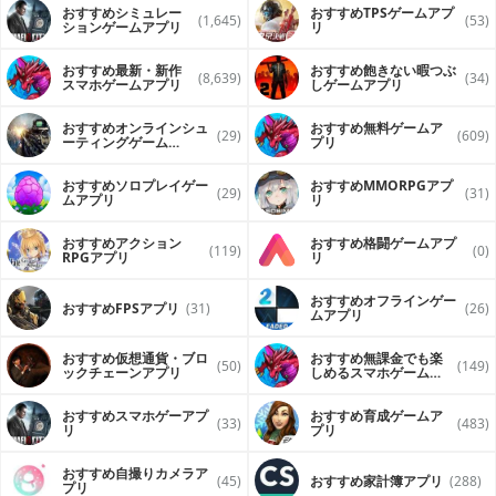
おすすめシミュレー
おすすめTPSゲームアプ
(1,645)
(53)
ションゲームアプリ
リ
おすすめ最新・新作
おすすめ飽きない暇つぶ
(8,639)
(34)
スマホゲームアプリ
しゲームアプリ
おすすめオンラインシュ
おすすめ無料ゲームア
(29)
(609)
ーティングゲーム
プリ
（FPS・TPS）アプリ
おすすめソロプレイゲー
おすすめ MMORPGアプ
(29)
(31)
ムアプリ
リ
おすすめアクション
おすすめ格闘ゲームアプ
(119)
(0)
RPGアプリ
リ
おすすめオフラインゲー
おすすめFPSアプリ
(31)
(26)
ムアプリ
おすすめ仮想通貨・ブロ
おすすめ無課金でも楽
(50)
(149)
ックチェーンアプリ
しめるスマホゲームア
プリ
おすすめスマホゲーアプ
おすすめ育成ゲームア
(33)
(483)
リ
プリ
おすすめ自撮りカメラア
(45)
おすすめ家計簿アプリ
(288)
プリ