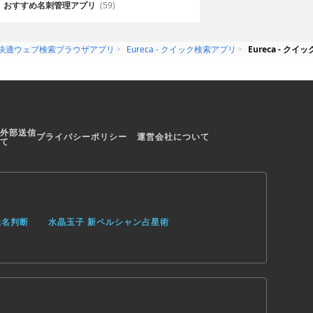
おすすめ名刺管理アプリ
(59)
快適ウェブ検索ブラウザアプリ
Eureca - クイック検索アプリ
Eureca - 
外部送信
プライバシーポリシー
運営会社について
て
姓名判断
水晶玉子 新ペルシャン占星術