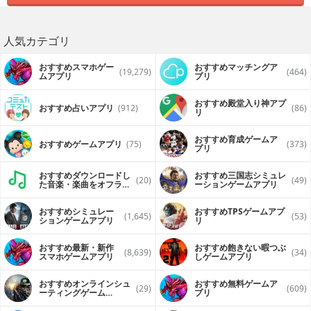
人気カテゴリ
おすすめスマホゲー
おすすめマッチングア
(19,279)
(464)
ムアプリ
プリ
おすすめ殿堂入り神アプ
おすすめ占いアプリ
(912)
(86)
リ
おすすめ育成ゲームア
おすすめゲームアプリ
(75)
(373)
プリ
おすすめダウンロードし
おすすめ三国志シミュレ
(20)
(49)
た音楽・楽曲をオフライ
ーションゲームアプリ
ンで再生するアプリ
おすすめシミュレー
おすすめTPSゲームアプ
(1,645)
(53)
ションゲームアプリ
リ
おすすめ最新・新作
おすすめ飽きない暇つぶ
(8,639)
(34)
スマホゲームアプリ
しゲームアプリ
おすすめオンラインシュ
おすすめ無料ゲームア
(29)
(609)
ーティングゲーム
プリ
（FPS・TPS）アプリ