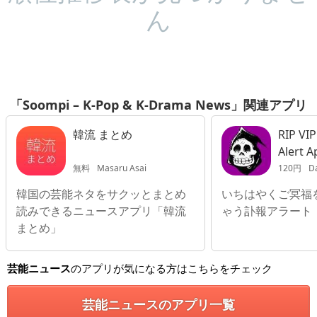
ん
「Soompi – K-Pop & K-Drama News」関連アプリ
韓流 まとめ
RIP VIP
Alert A
無料
Masaru Asai
120円
Da
韓国の芸能ネタをサクッとまとめ
いちはやくご冥福
読みできるニュースアプリ「韓流
ゃう訃報アラート
まとめ」
芸能ニュース
のアプリが気になる方はこちらをチェック
芸能ニュースのアプリ一覧