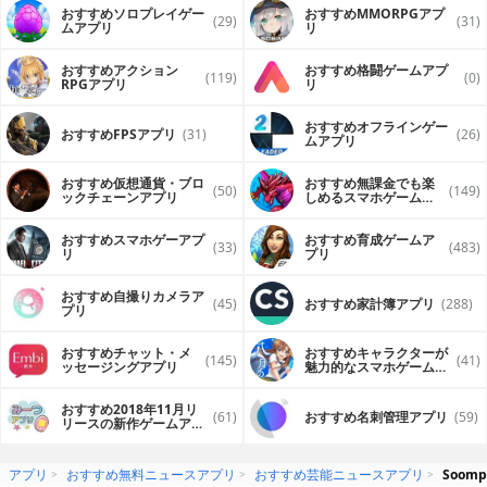
おすすめソロプレイゲー
おすすめ MMORPGアプ
(29)
(31)
ムアプリ
リ
おすすめアクション
おすすめ格闘ゲームアプ
(119)
(0)
RPGアプリ
リ
おすすめオフラインゲー
おすすめFPSアプリ
(31)
(26)
ムアプリ
おすすめ仮想通貨・ブロ
おすすめ無課金でも楽
(50)
(149)
ックチェーンアプリ
しめるスマホゲームア
プリ
おすすめスマホゲーアプ
おすすめ育成ゲームア
(33)
(483)
リ
プリ
おすすめ自撮りカメラア
(45)
おすすめ家計簿アプリ
(288)
プリ
おすすめチャット・メ
おすすめキャラクターが
(145)
(41)
ッセージングアプリ
魅力的なスマホゲームア
プリ
おすすめ2018年11月リ
(61)
おすすめ名刺管理アプリ
(59)
リースの新作ゲームアプ
リ
アプリ
おすすめ無料ニュースアプリ
おすすめ芸能ニュースアプリ
Soompi