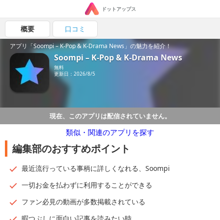
ドットアップス
概要
口コミ
アプリ「Soompi – K-Pop & K-Drama News」の魅力を紹介！
Soompi – K-Pop & K-Drama News
無料
更新日：2026/8/5
現在、このアプリは配信されていません。
類似・関連のアプリを探す
編集部のおすすめポイント
最近流行っている事柄に詳しくなれる、Soompi
一切お金を払わずに利用することができる
ファン必見の動画が多数掲載されている
暇つぶしに面白い記事を読みたい時